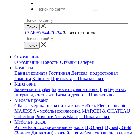
+7 (495) 544-70-34
Заказать звонок
О компании
О компании
Новости
Отзывы
Галерея
Комнаты
Ванная комната
Гостинная
Детская, подростковая
комната
Кабинет
Прихожая
... Показать все
Категории
Банкетки и пуфы
Барные стулья и столы
Бра
Буфеты ,
витрины, стеллажи
Вазы и декор
... Показать все
Мебель прованс
Cilan - американская винтажная мебель
Fleur chantante
MAJESSA - мебель неоклассика
MARCEI & CHATEAU
Collection
Provence Noir&Blanc
... Показать все
Мебель и декор
Art-zerkala - современные зеркала
ByObject
Dynasty Gold
(Золото Династии) - китайская мебель украшена золотом