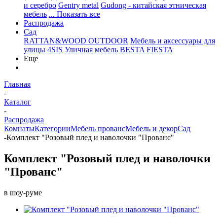
и серебро
Gentry metal
Gudong - китайская этническая
мебель
... Показать все
Распродажа
Сад
RATTAN&WOOD OUTDOOR
Мебель и аксессуары для
улицы 4SIS
Уличная мебель BESTA FIESTA
Еще
Главная
-
Каталог
-
Распродажа
Комнаты
Категории
Мебель прованс
Мебель и декор
Сад
-
Комплект "Розовый плед и наволочки "Прованс"
Комплект "Розовый плед и наволочки
"Прованс"
в шоу-руме