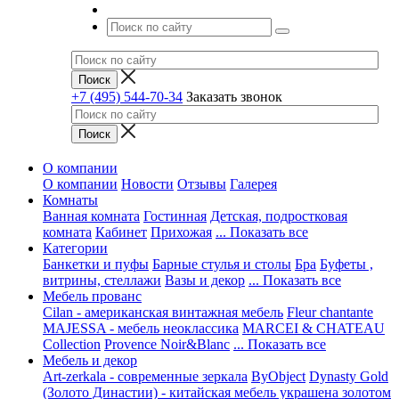
+7 (495) 544-70-34
Заказать звонок
О компании
О компании
Новости
Отзывы
Галерея
Комнаты
Ванная комната
Гостинная
Детская, подростковая
комната
Кабинет
Прихожая
... Показать все
Категории
Банкетки и пуфы
Барные стулья и столы
Бра
Буфеты ,
витрины, стеллажи
Вазы и декор
... Показать все
Мебель прованс
Cilan - американская винтажная мебель
Fleur chantante
MAJESSA - мебель неоклассика
MARCEI & CHATEAU
Collection
Provence Noir&Blanc
... Показать все
Мебель и декор
Art-zerkala - современные зеркала
ByObject
Dynasty Gold
(Золото Династии) - китайская мебель украшена золотом