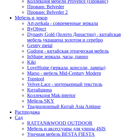
Коллекция мебели Provence (Прованс)
Прованс Belveder
Прованс Belveder 2
Мебель и декор
Art-zerkala - современные зеркала
ByObject
Dynasty Gold (Золото Династии) - китайская
мебель украшена золотом и серебро
Gentry metal
Gudong - китайская этническая мебель
InShape зеркала, часы, панно
Kiki
LoveHome (зеркала, консоли, лампы)
Marso - мебель Mid-Century Modern
Topstool
Velvet-Lace - интерьерный текстиль
Китайщина
Коллекция Mak-interior
Мебель SKY
Традиционный Китай Asia Antique
Распродажа
Сад
RATTAN&WOOD OUTDOOR
Мебель и аксессуары для улицы 4SIS
Уличная мебель BESTA FIESTA