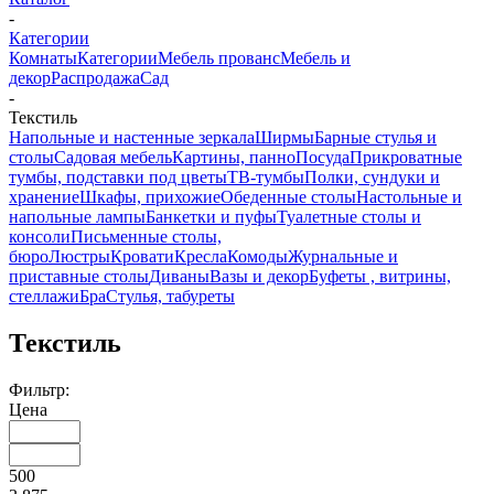
-
Категории
Комнаты
Категории
Мебель прованс
Мебель и
декор
Распродажа
Сад
-
Текстиль
Напольные и настенные зеркала
Ширмы
Барные стулья и
столы
Садовая мебель
Картины, панно
Посуда
Прикроватные
тумбы, подставки под цветы
ТВ-тумбы
Полки, сундуки и
хранение
Шкафы, прихожие
Обеденные столы
Настольные и
напольные лампы
Банкетки и пуфы
Туалетные столы и
консоли
Письменные столы,
бюро
Люстры
Кровати
Кресла
Комоды
Журнальные и
приставные столы
Диваны
Вазы и декор
Буфеты , витрины,
стеллажи
Бра
Стулья, табуреты
Текстиль
Фильтр:
Цена
500