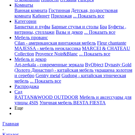
Комнаты
Ванная комната
Гостинная
Детская, подростковая
комната
Кабинет
Прихожая
... Показать все
Категории
Банкетки и пуфы
Барные стулья и столы
Бра
Буфеты ,
витрины, стеллажи
Вазы и декор
... Показать все
Мебель прованс
Cilan - американская винтажная мебель
Fleur chantante
MAJESSA - мебель неоклассика
MARCEI & CHATEAU
Collection
Provence Noir&Blanc
... Показать все
Мебель и декор
Art-zerkala - современные зеркала
ByObject
Dynasty Gold
(Золото Династии) - китайская мебель украшена золотом
и серебро
Gentry metal
Gudong - китайская этническая
мебель
... Показать все
Распродажа
Сад
RATTAN&WOOD OUTDOOR
Мебель и аксессуары для
улицы 4SIS
Уличная мебель BESTA FIESTA
Еще
Главная
-
Каталог