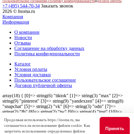
Пользовательское соглашение
,
Политику конфиденциальности
и
договор оферты
.
+7 (495) 544-70-34
Заказать звонок
2026 © Inoma.ru
Компания
Информация
О компании
Новости
Отзывы
Соглашение на обработку данных
Политика конфиденциальности
Каталог
Условия оплаты
Условия доставки
Пользовательское соглашение
Договор публичной оферты
array(18) { [0]=> string(6) "tiktok" [1]=> string(3) "max" [2]=>
string(9) "pinterest" [3]=> string(9) "yandexzen" [4]=> string(8)
"snapchat" [5]=> string(2) "vk" [6]=> string(3) "odn" [7]=>
string(2) "fb" [8]=> string(2) "tw" [9]=> string(4) "inst" [10]=>
string(4) "mail" [11]=> string(7) "youtube" [12]=> string(8)
Продолжая использовать https://inoma.ru, вы
"telegram" [13]=> string(11) "google_plus" [14]=> string(5) "viber"
соглашаетесь на использование файлов cookie. Как
[15]=> string(8) "whatsapp" [16]=> string(8) "linkedin" [17]=>
Принять
запретить использование определенных файлов
string(5) "skype" }