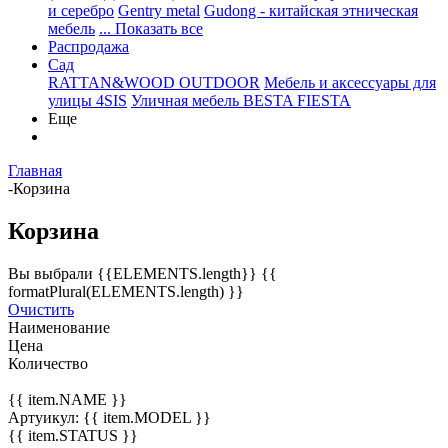
и серебро
Gentry metal
Gudong - китайская этническая
мебель
... Показать все
Распродажа
Сад
RATTAN&WOOD OUTDOOR
Мебель и аксессуары для
улицы 4SIS
Уличная мебель BESTA FIESTA
Еще
Главная
-
Корзина
Корзина
Вы выбрали {{ELEMENTS.length}} {{
formatPlural(ELEMENTS.length) }}
Очистить
Наименование
Цена
Количество
{{ item.NAME }}
Артуикул:
{{ item.MODEL }}
{{ item.STATUS }}