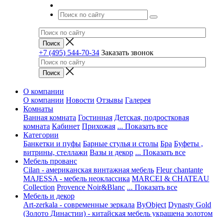
+7 (495) 544-70-34
Заказать звонок
О компании
О компании
Новости
Отзывы
Галерея
Комнаты
Ванная комната
Гостинная
Детская, подростковая
комната
Кабинет
Прихожая
... Показать все
Категории
Банкетки и пуфы
Барные стулья и столы
Бра
Буфеты ,
витрины, стеллажи
Вазы и декор
... Показать все
Мебель прованс
Cilan - американская винтажная мебель
Fleur chantante
MAJESSA - мебель неоклассика
MARCEI & CHATEAU
Collection
Provence Noir&Blanc
... Показать все
Мебель и декор
Art-zerkala - современные зеркала
ByObject
Dynasty Gold
(Золото Династии) - китайская мебель украшена золотом