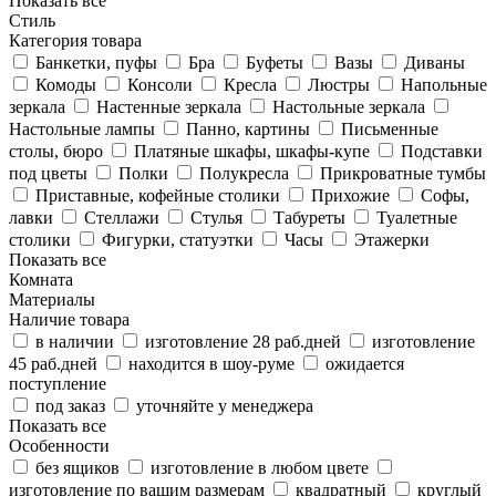
Показать все
Стиль
Категория товара
Банкетки, пуфы
Бра
Буфеты
Вазы
Диваны
Комоды
Консоли
Кресла
Люстры
Напольные
зеркала
Настенные зеркала
Настольные зеркала
Настольные лампы
Панно, картины
Письменные
столы, бюро
Платяные шкафы, шкафы-купе
Подставки
под цветы
Полки
Полукресла
Прикроватные тумбы
Приставные, кофейные столики
Прихожие
Софы,
лавки
Стеллажи
Стулья
Табуреты
Туалетные
столики
Фигурки, статуэтки
Часы
Этажерки
Показать все
Комната
Материалы
Наличие товара
в наличии
изготовление 28 раб.дней
изготовление
45 раб.дней
находится в шоу-руме
ожидается
поступление
под заказ
уточняйте у менеджера
Показать все
Особенности
без ящиков
изготовление в любом цвете
изготовление по вашим размерам
квадратный
круглый