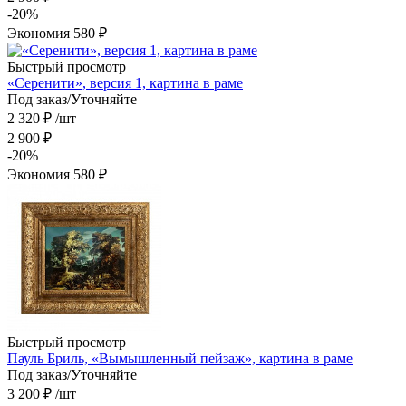
-
20
%
Экономия
580
₽
Быстрый просмотр
«Серенити», версия 1, картина в раме
Под заказ/Уточняйте
2 320
₽
/шт
2 900
₽
-
20
%
Экономия
580
₽
Быстрый просмотр
Пауль Бриль, «Вымышленный пейзаж», картина в раме
Под заказ/Уточняйте
3 200
₽
/шт