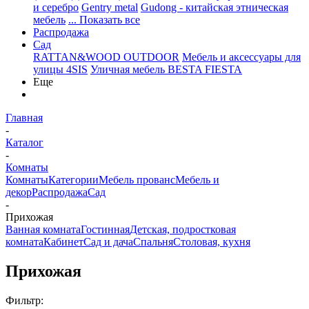
и серебро
Gentry metal
Gudong - китайская этническая
мебель
... Показать все
Распродажа
Сад
RATTAN&WOOD OUTDOOR
Мебель и аксессуары для
улицы 4SIS
Уличная мебель BESTA FIESTA
Еще
Главная
-
Каталог
-
Комнаты
Комнаты
Категории
Мебель прованс
Мебель и
декор
Распродажа
Сад
-
Прихожая
Ванная комната
Гостинная
Детская, подростковая
комната
Кабинет
Сад и дача
Спальня
Столовая, кухня
Прихожая
Фильтр: