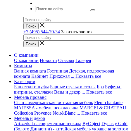
+7 (495) 544-70-34
Заказать звонок
О компании
О компании
Новости
Отзывы
Галерея
Комнаты
Ванная комната
Гостинная
Детская, подростковая
комната
Кабинет
Прихожая
... Показать все
Категории
Банкетки и пуфы
Барные стулья и столы
Бра
Буфеты ,
витрины, стеллажи
Вазы и декор
... Показать все
Мебель прованс
Cilan - американская винтажная мебель
Fleur chantante
MAJESSA - мебель неоклассика
MARCEI & CHATEAU
Collection
Provence Noir&Blanc
... Показать все
Мебель и декор
Art-zerkala - современные зеркала
ByObject
Dynasty Gold
(Золото Династии) - китайская мебель украшена золотом