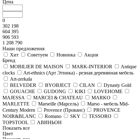
Цена
0
302 198
604 395
906 593
1 208 790
Наши предложения
Хит
Советуем
Новинка
Акция
Бренд
MOBILIER DE MAISON
MARK-INTERIOR
Antique
clocks
Art-ethnics (Арт Этника) - резная деревянная мебель
Art-zerkala
BELVEDER
BYOBJECT
CILAN
Dynasty Gold
GOUACHE
GUDONG
KIKI
LOVEHOME
MAJESSA
MARCEI & CHATEAU
MARKO
MARLETTE
Marseille (Марсель)
Marso - мебель Mid-
Century Modern
Provence (Прованс)
PROVENCE
NOIR&BLANC
Romano
SKY
TESSORO
TOPSTOOL
АВИНЬОН
Показать все
Цвет