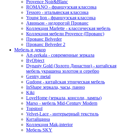
Provence Noir&Blanc
ROMANO - французская классика
Tessoro - итальянская классика
Young lion - французская классика
Авиньон - недорогой Прованс
Коллекция Marlette - классическая мебель
Коллекция мебели Provence (Прованс)
Прованс Belveder
Прованс Belveder 2
Мебель и декор
Art-zerkala - современные зеркала
ByObject
Dynasty Gold (Золото Династии) - китайская
мебель украшена золотом и серебро
Gentry metal
Gudong - китайская этническая мебель
InShape зеркала, часы, панно
Kiki
LoveHome (зеркала, консоли, лампы)
Marso - мебель Mid-Century Modern
Topstool
Velvet-Lace - интерьерный текстиль
Китайщина
Коллекция Mak-interior
Мебель SKY