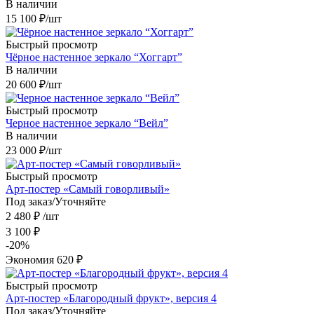
В наличии
15 100
₽
/шт
Быстрый просмотр
Чёрное настенное зеркало “Хоггарт”
В наличии
20 600
₽
/шт
Быстрый просмотр
Черное настенное зеркало “Вейл”
В наличии
23 000
₽
/шт
Быстрый просмотр
Арт-постер «Самый говорливый»
Под заказ/Уточняйте
2 480
₽
/шт
3 100
₽
-
20
%
Экономия
620
₽
Быстрый просмотр
Арт-постер «Благородный фрукт», версия 4
Под заказ/Уточняйте