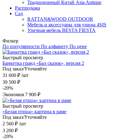
Традиционный Китай Asia Antique
Распродажа
Сад
RATTAN&WOOD OUTDOOR
Мебель и аксессуары для улицы 4SIS
Уличная мебель BESTA FIESTA
Фильтр
По популярности
По алфавиту
По цене
Быстрый просмотр
Банкетка гранд «Бал сказок», версия 2
Под заказ/Уточняйте
31 600
₽
/шт
39 500
₽
-
20
%
Экономия
7 900
₽
Быстрый просмотр
«Белая птица» картина в раме
Под заказ/Уточняйте
2 560
₽
/шт
3 200
₽
-
20
%