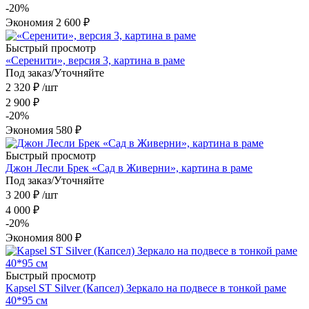
-
20
%
Экономия
2 600
₽
Быстрый просмотр
«Серенити», версия 3, картина в раме
Под заказ/Уточняйте
2 320
₽
/шт
2 900
₽
-
20
%
Экономия
580
₽
Быстрый просмотр
Джон Лесли Брек «Сад в Живерни», картина в раме
Под заказ/Уточняйте
3 200
₽
/шт
4 000
₽
-
20
%
Экономия
800
₽
Быстрый просмотр
Kapsel ST Silver (Капсел) Зеркало на подвесе в тонкой раме
40*95 см