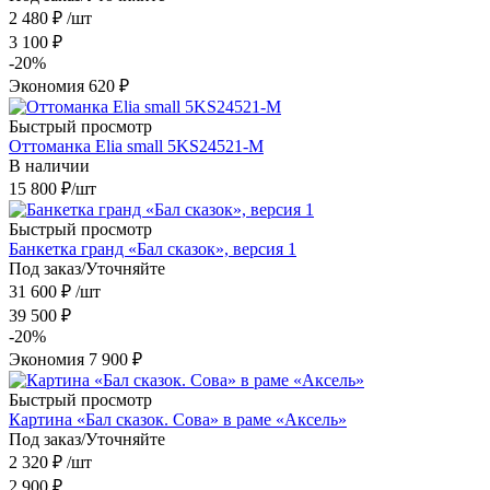
2 480
₽
/шт
3 100
₽
-
20
%
Экономия
620
₽
Быстрый просмотр
Оттоманка Elia small 5KS24521-M
В наличии
15 800
₽
/шт
Быстрый просмотр
Банкетка гранд «Бал сказок», версия 1
Под заказ/Уточняйте
31 600
₽
/шт
39 500
₽
-
20
%
Экономия
7 900
₽
Быстрый просмотр
Картина «Бал сказок. Сова» в раме «Аксель»
Под заказ/Уточняйте
2 320
₽
/шт
2 900
₽