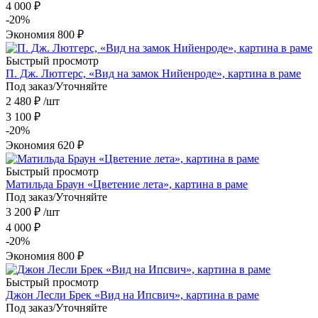
4 000
₽
-
20
%
Экономия
800
₽
Быстрый просмотр
П. Дж. Лютгерс, «Вид на замок Нийенроде», картина в раме
Под заказ/Уточняйте
2 480
₽
/шт
3 100
₽
-
20
%
Экономия
620
₽
Быстрый просмотр
Матильда Браун «Цветение лета», картина в раме
Под заказ/Уточняйте
3 200
₽
/шт
4 000
₽
-
20
%
Экономия
800
₽
Быстрый просмотр
Джон Лесли Брек «Вид на Ипсвич», картина в раме
Под заказ/Уточняйте