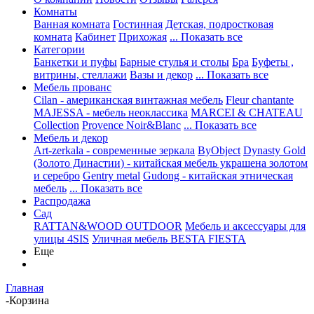
Комнаты
Ванная комната
Гостинная
Детская, подростковая
комната
Кабинет
Прихожая
... Показать все
Категории
Банкетки и пуфы
Барные стулья и столы
Бра
Буфеты ,
витрины, стеллажи
Вазы и декор
... Показать все
Мебель прованс
Cilan - американская винтажная мебель
Fleur chantante
MAJESSA - мебель неоклассика
MARCEI & CHATEAU
Collection
Provence Noir&Blanc
... Показать все
Мебель и декор
Art-zerkala - современные зеркала
ByObject
Dynasty Gold
(Золото Династии) - китайская мебель украшена золотом
и серебро
Gentry metal
Gudong - китайская этническая
мебель
... Показать все
Распродажа
Сад
RATTAN&WOOD OUTDOOR
Мебель и аксессуары для
улицы 4SIS
Уличная мебель BESTA FIESTA
Еще
Главная
-
Корзина