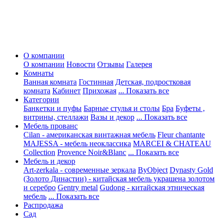
О компании
О компании
Новости
Отзывы
Галерея
Комнаты
Ванная комната
Гостинная
Детская, подростковая
комната
Кабинет
Прихожая
... Показать все
Категории
Банкетки и пуфы
Барные стулья и столы
Бра
Буфеты ,
витрины, стеллажи
Вазы и декор
... Показать все
Мебель прованс
Cilan - американская винтажная мебель
Fleur chantante
MAJESSA - мебель неоклассика
MARCEI & CHATEAU
Collection
Provence Noir&Blanc
... Показать все
Мебель и декор
Art-zerkala - современные зеркала
ByObject
Dynasty Gold
(Золото Династии) - китайская мебель украшена золотом
и серебро
Gentry metal
Gudong - китайская этническая
мебель
... Показать все
Распродажа
Сад