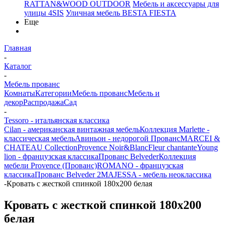
RATTAN&WOOD OUTDOOR
Мебель и аксессуары для
улицы 4SIS
Уличная мебель BESTA FIESTA
Еще
Главная
-
Каталог
-
Мебель прованс
Комнаты
Категории
Мебель прованс
Мебель и
декор
Распродажа
Сад
-
Tessoro - итальянская классика
Cilan - американская винтажная мебель
Коллекция Marlette -
классическая мебель
Авиньон - недорогой Прованс
MARCEI &
CHATEAU Collection
Provence Noir&Blanc
Fleur chantante
Young
lion - французская классика
Прованс Belveder
Коллекция
мебели Provence (Прованс)
ROMANO - французская
классика
Прованс Belveder 2
MAJESSA - мебель неоклассика
-
Кровать с жесткой спинкой 180x200 белая
Кровать с жесткой спинкой 180x200
белая