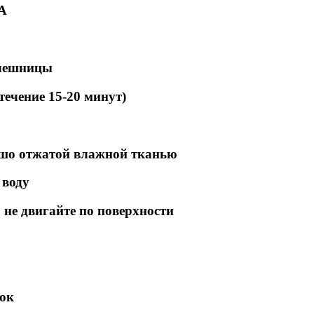
А
олешницы
ечение 15-20 минут)
ошо отжатой влажной тканью
 воду
не двигайте по поверхности
вок