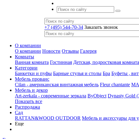
+7 (495) 544-70-34
Заказать звонок
О компании
О компании
Новости
Отзывы
Галерея
Комнаты
Ванная комната
Гостинная
Детская, подростковая комнат
Категории
Банкетки и пуфы
Барные стулья и столы
Бра
Буфеты , ви
Мебель прованс
Cilan - американская винтажная мебель
Fleur chantante
MAJ
Мебель и декор
Art-zerkala - современные зеркала
ByObject
Dynasty Gold 
Показать все
Распродажа
Сад
RATTAN&WOOD OUTDOOR
Мебель и аксессуары для 
Еще