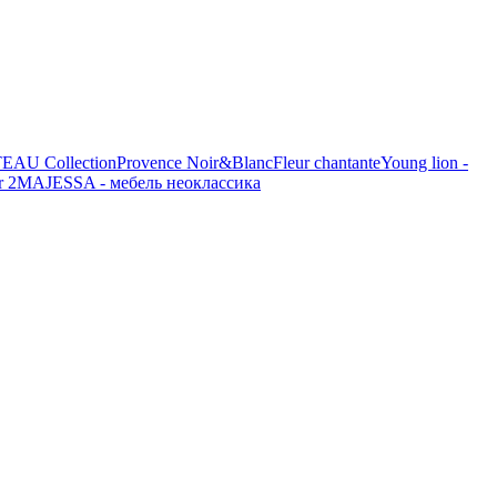
AU Collection
Provence Noir&Blanc
Fleur chantante
Young lion -
r 2
MAJESSA - мебель неоклассика