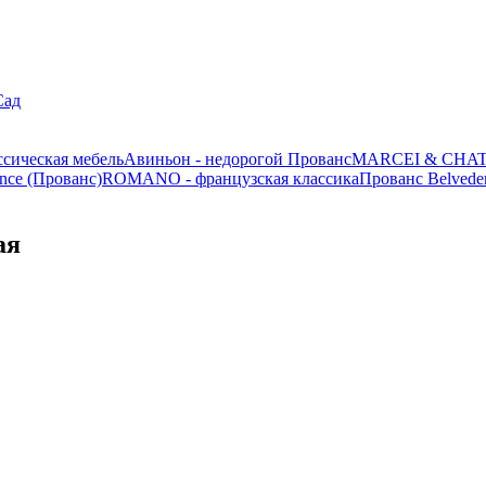
Сад
ассическая мебель
Авиньон - недорогой Прованс
MARCEI & CHATE
nce (Прованс)
ROMANO - французская классика
Прованс Belvede
ая