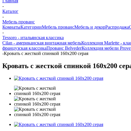
Главная
-
Каталог
-
Мебель прованс
Комнаты
Категории
Мебель прованс
Мебель и декор
Распродажа
-
Tessoro - итальянская классика
Cilan - американская винтажная мебель
Коллекция Marlette - кл
французская классика
Прованс Belveder
Коллекция мебели Prove
-
Кровать с жесткой спинкой 160x200 серая
Кровать с жесткой спинкой 160x200 сер