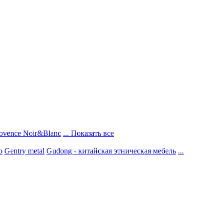
ovence Noir&Blanc
... Показать все
о
Gentry metal
Gudong - китайская этническая мебель
...