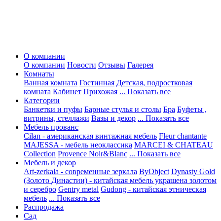
О компании
О компании
Новости
Отзывы
Галерея
Комнаты
Ванная комната
Гостинная
Детская, подростковая
комната
Кабинет
Прихожая
... Показать все
Категории
Банкетки и пуфы
Барные стулья и столы
Бра
Буфеты ,
витрины, стеллажи
Вазы и декор
... Показать все
Мебель прованс
Cilan - американская винтажная мебель
Fleur chantante
MAJESSA - мебель неоклассика
MARCEI & CHATEAU
Collection
Provence Noir&Blanc
... Показать все
Мебель и декор
Art-zerkala - современные зеркала
ByObject
Dynasty Gold
(Золото Династии) - китайская мебель украшена золотом
и серебро
Gentry metal
Gudong - китайская этническая
мебель
... Показать все
Распродажа
Сад