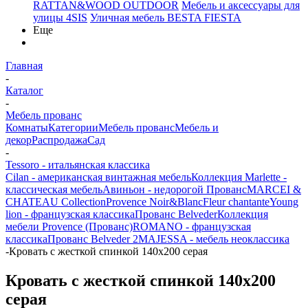
RATTAN&WOOD OUTDOOR
Мебель и аксессуары для
улицы 4SIS
Уличная мебель BESTA FIESTA
Еще
Главная
-
Каталог
-
Мебель прованс
Комнаты
Категории
Мебель прованс
Мебель и
декор
Распродажа
Сад
-
Tessoro - итальянская классика
Cilan - американская винтажная мебель
Коллекция Marlette -
классическая мебель
Авиньон - недорогой Прованс
MARCEI &
CHATEAU Collection
Provence Noir&Blanc
Fleur chantante
Young
lion - французская классика
Прованс Belveder
Коллекция
мебели Provence (Прованс)
ROMANO - французская
классика
Прованс Belveder 2
MAJESSA - мебель неоклассика
-
Кровать с жесткой спинкой 140x200 серая
Кровать с жесткой спинкой 140x200
серая