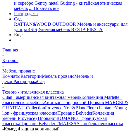
и серебро
Gentry metal
Gudong - китайская этническая
мебель
... Показать все
Распродажа
Сад
RATTAN&WOOD OUTDOOR
Мебель и аксессуары для
улицы 4SIS
Уличная мебель BESTA FIESTA
Еще
Главная
-
Каталог
-
Мебель прованс
Комнаты
Категории
Мебель прованс
Мебель и
декор
Распродажа
Сад
-
Tessoro - итальянская классика
Cilan - американская винтажная мебель
Коллекция Marlette -
классическая мебель
Авиньон - недорогой Прованс
MARCEI &
CHATEAU Collection
Provence Noir&Blanc
Fleur chantante
Young
lion - французская классика
Прованс Belveder
Коллекция
мебели Provence (Прованс)
ROMANO - французская
классика
Прованс Belveder 2
MAJESSA - мебель неоклассика
-
Комод 4 ящика коричневый