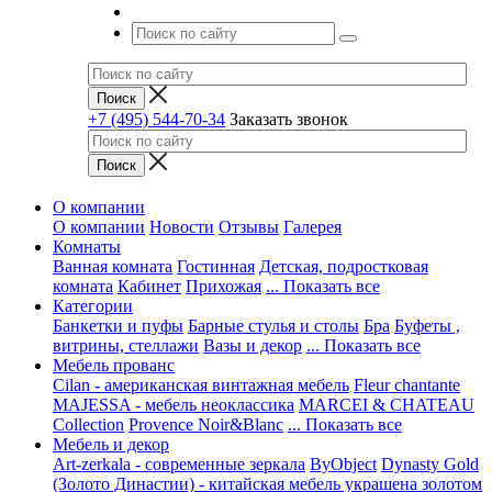
+7 (495) 544-70-34
Заказать звонок
О компании
О компании
Новости
Отзывы
Галерея
Комнаты
Ванная комната
Гостинная
Детская, подростковая
комната
Кабинет
Прихожая
... Показать все
Категории
Банкетки и пуфы
Барные стулья и столы
Бра
Буфеты ,
витрины, стеллажи
Вазы и декор
... Показать все
Мебель прованс
Cilan - американская винтажная мебель
Fleur chantante
MAJESSA - мебель неоклассика
MARCEI & CHATEAU
Collection
Provence Noir&Blanc
... Показать все
Мебель и декор
Art-zerkala - современные зеркала
ByObject
Dynasty Gold
(Золото Династии) - китайская мебель украшена золотом