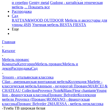
и серебро
Gentry metal
Gudong - китайская этническая
мебель
... Показать все
Распродажа
Сад
RATTAN&WOOD OUTDOOR
Мебель и аксессуары для
улицы 4SIS
Уличная мебель BESTA FIESTA
Еще
Главная
-
Каталог
-
Мебель прованс
Комнаты
Категории
Мебель прованс
Мебель и
декор
Распродажа
Сад
-
Tessoro - итальянская классика
Cilan - американская винтажная мебель
Коллекция Marlette -
классическая мебель
Авиньон - недорогой Прованс
MARCEI &
CHATEAU Collection
Provence Noir&Blanc
Fleur chantante
Young
lion - французская классика
Прованс Belveder
Коллекция
мебели Provence (Прованс)
ROMANO - французская
классика
Прованс Belveder 2
MAJESSA - мебель неоклассика
-
Тумба ТВ широкая белая