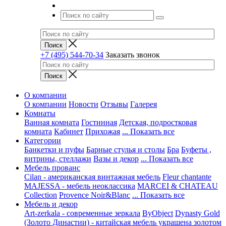
+7 (495) 544-70-34
Заказать звонок
О компании
О компании
Новости
Отзывы
Галерея
Комнаты
Ванная комната
Гостинная
Детская, подростковая
комната
Кабинет
Прихожая
... Показать все
Категории
Банкетки и пуфы
Барные стулья и столы
Бра
Буфеты ,
витрины, стеллажи
Вазы и декор
... Показать все
Мебель прованс
Cilan - американская винтажная мебель
Fleur chantante
MAJESSA - мебель неоклассика
MARCEI & CHATEAU
Collection
Provence Noir&Blanc
... Показать все
Мебель и декор
Art-zerkala - современные зеркала
ByObject
Dynasty Gold
(Золото Династии) - китайская мебель украшена золотом