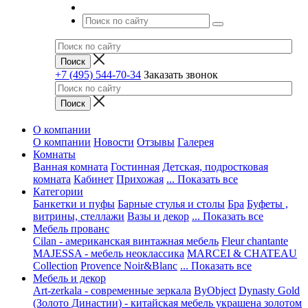
+7 (495) 544-70-34
Заказать звонок
О компании
О компании
Новости
Отзывы
Галерея
Комнаты
Ванная комната
Гостинная
Детская, подростковая
комната
Кабинет
Прихожая
... Показать все
Категории
Банкетки и пуфы
Барные стулья и столы
Бра
Буфеты ,
витрины, стеллажи
Вазы и декор
... Показать все
Мебель прованс
Cilan - американская винтажная мебель
Fleur chantante
MAJESSA - мебель неоклассика
MARCEI & CHATEAU
Collection
Provence Noir&Blanc
... Показать все
Мебель и декор
Art-zerkala - современные зеркала
ByObject
Dynasty Gold
(Золото Династии) - китайская мебель украшена золотом