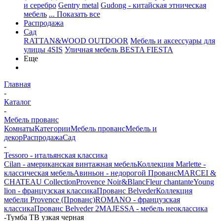
и серебро
Gentry metal
Gudong - китайская этническая
мебель
... Показать все
Распродажа
Сад
RATTAN&WOOD OUTDOOR
Мебель и аксессуары для
улицы 4SIS
Уличная мебель BESTA FIESTA
Еще
Главная
-
Каталог
-
Мебель прованс
Комнаты
Категории
Мебель прованс
Мебель и
декор
Распродажа
Сад
-
Tessoro - итальянская классика
Cilan - американская винтажная мебель
Коллекция Marlette -
классическая мебель
Авиньон - недорогой Прованс
MARCEI &
CHATEAU Collection
Provence Noir&Blanc
Fleur chantante
Young
lion - французская классика
Прованс Belveder
Коллекция
мебели Provence (Прованс)
ROMANO - французская
классика
Прованс Belveder 2
MAJESSA - мебель неоклассика
-
Тумба ТВ узкая черная