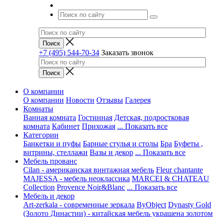
+7 (495) 544-70-34
Заказать звонок
О компании
О компании
Новости
Отзывы
Галерея
Комнаты
Ванная комната
Гостинная
Детская, подростковая
комната
Кабинет
Прихожая
... Показать все
Категории
Банкетки и пуфы
Барные стулья и столы
Бра
Буфеты ,
витрины, стеллажи
Вазы и декор
... Показать все
Мебель прованс
Cilan - американская винтажная мебель
Fleur chantante
MAJESSA - мебель неоклассика
MARCEI & CHATEAU
Collection
Provence Noir&Blanc
... Показать все
Мебель и декор
Art-zerkala - современные зеркала
ByObject
Dynasty Gold
(Золото Династии) - китайская мебель украшена золотом