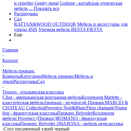
и серебро
Gentry metal
Gudong - китайская этническая
мебель
... Показать все
Распродажа
Сад
RATTAN&WOOD OUTDOOR
Мебель и аксессуары для
улицы 4SIS
Уличная мебель BESTA FIESTA
Еще
Главная
-
Каталог
-
Мебель прованс
Комнаты
Категории
Мебель прованс
Мебель и
декор
Распродажа
Сад
-
Tessoro - итальянская классика
Cilan - американская винтажная мебель
Коллекция Marlette -
классическая мебель
Авиньон - недорогой Прованс
MARCEI &
CHATEAU Collection
Provence Noir&Blanc
Fleur chantante
Young
lion - французская классика
Прованс Belveder
Коллекция
мебели Provence (Прованс)
ROMANO - французская
классика
Прованс Belveder 2
MAJESSA - мебель неоклассика
-
Стол письменный узкий черный