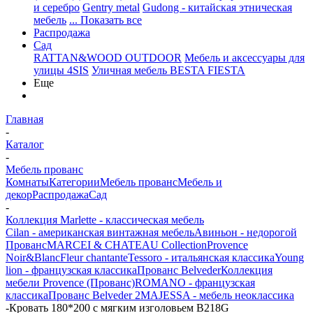
и серебро
Gentry metal
Gudong - китайская этническая
мебель
... Показать все
Распродажа
Сад
RATTAN&WOOD OUTDOOR
Мебель и аксессуары для
улицы 4SIS
Уличная мебель BESTA FIESTA
Еще
Главная
-
Каталог
-
Мебель прованс
Комнаты
Категории
Мебель прованс
Мебель и
декор
Распродажа
Сад
-
Коллекция Marlette - классическая мебель
Cilan - американская винтажная мебель
Авиньон - недорогой
Прованс
MARCEI & CHATEAU Collection
Provence
Noir&Blanc
Fleur chantante
Tessoro - итальянская классика
Young
lion - французская классика
Прованс Belveder
Коллекция
мебели Provence (Прованс)
ROMANO - французская
классика
Прованс Belveder 2
MAJESSA - мебель неоклассика
-
Кровать 180*200 с мягким изголовьем В218G