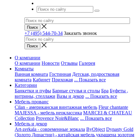
+7 (495) 544-70-34
Заказать звонок
О компании
О компании
Новости
Отзывы
Галерея
Комнаты
Ванная комната
Гостинная
Детская, подростковая
комната
Кабинет
Прихожая
... Показать все
Категории
Банкетки и пуфы
Барные стулья и столы
Бра
Буфеты ,
витрины, стеллажи
Вазы и декор
... Показать все
Мебель прованс
Cilan - американская винтажная мебель
Fleur chantante
MAJESSA - мебель неоклассика
MARCEI & CHATEAU
Collection
Provence Noir&Blanc
... Показать все
Мебель и декор
Art-zerkala - современные зеркала
ByObject
Dynasty Gold
(Золото Династии) - китайская мебель украшена золотом