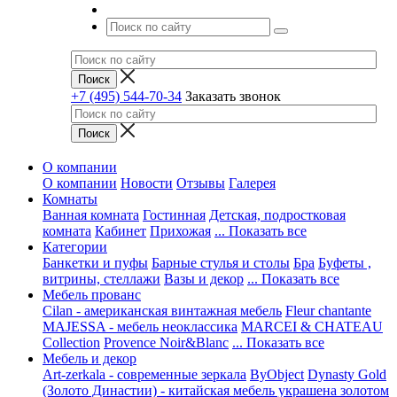
+7 (495) 544-70-34
Заказать звонок
О компании
О компании
Новости
Отзывы
Галерея
Комнаты
Ванная комната
Гостинная
Детская, подростковая
комната
Кабинет
Прихожая
... Показать все
Категории
Банкетки и пуфы
Барные стулья и столы
Бра
Буфеты ,
витрины, стеллажи
Вазы и декор
... Показать все
Мебель прованс
Cilan - американская винтажная мебель
Fleur chantante
MAJESSA - мебель неоклассика
MARCEI & CHATEAU
Collection
Provence Noir&Blanc
... Показать все
Мебель и декор
Art-zerkala - современные зеркала
ByObject
Dynasty Gold
(Золото Династии) - китайская мебель украшена золотом