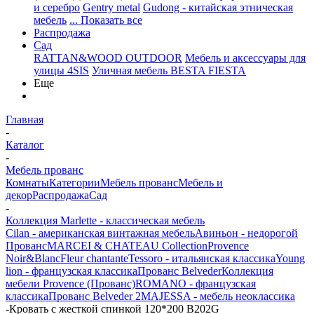
и серебро
Gentry metal
Gudong - китайская этническая
мебель
... Показать все
Распродажа
Сад
RATTAN&WOOD OUTDOOR
Мебель и аксессуары для
улицы 4SIS
Уличная мебель BESTA FIESTA
Еще
Главная
-
Каталог
-
Мебель прованс
Комнаты
Категории
Мебель прованс
Мебель и
декор
Распродажа
Сад
-
Коллекция Marlette - классическая мебель
Cilan - американская винтажная мебель
Авиньон - недорогой
Прованс
MARCEI & CHATEAU Collection
Provence
Noir&Blanc
Fleur chantante
Tessoro - итальянская классика
Young
lion - французская классика
Прованс Belveder
Коллекция
мебели Provence (Прованс)
ROMANO - французская
классика
Прованс Belveder 2
MAJESSA - мебель неоклассика
-
Кровать с жесткой спинкой 120*200 В202G