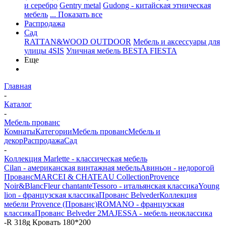
и серебро
Gentry metal
Gudong - китайская этническая
мебель
... Показать все
Распродажа
Сад
RATTAN&WOOD OUTDOOR
Мебель и аксессуары для
улицы 4SIS
Уличная мебель BESTA FIESTA
Еще
Главная
-
Каталог
-
Мебель прованс
Комнаты
Категории
Мебель прованс
Мебель и
декор
Распродажа
Сад
-
Коллекция Marlette - классическая мебель
Cilan - американская винтажная мебель
Авиньон - недорогой
Прованс
MARCEI & CHATEAU Collection
Provence
Noir&Blanc
Fleur chantante
Tessoro - итальянская классика
Young
lion - французская классика
Прованс Belveder
Коллекция
мебели Provence (Прованс)
ROMANO - французская
классика
Прованс Belveder 2
MAJESSA - мебель неоклассика
-
R 318g Кровать 180*200