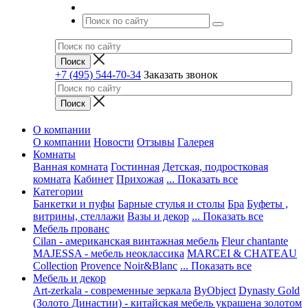
+7 (495) 544-70-34
Заказать звонок
О компании
О компании
Новости
Отзывы
Галерея
Комнаты
Ванная комната
Гостинная
Детская, подростковая
комната
Кабинет
Прихожая
... Показать все
Категории
Банкетки и пуфы
Барные стулья и столы
Бра
Буфеты ,
витрины, стеллажи
Вазы и декор
... Показать все
Мебель прованс
Cilan - американская винтажная мебель
Fleur chantante
MAJESSA - мебель неоклассика
MARCEI & CHATEAU
Collection
Provence Noir&Blanc
... Показать все
Мебель и декор
Art-zerkala - современные зеркала
ByObject
Dynasty Gold
(Золото Династии) - китайская мебель украшена золотом