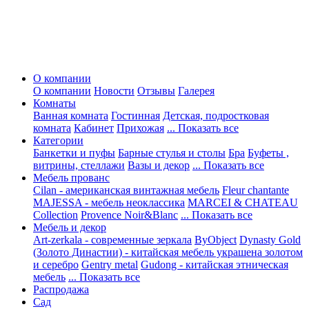
О компании
О компании
Новости
Отзывы
Галерея
Комнаты
Ванная комната
Гостинная
Детская, подростковая
комната
Кабинет
Прихожая
... Показать все
Категории
Банкетки и пуфы
Барные стулья и столы
Бра
Буфеты ,
витрины, стеллажи
Вазы и декор
... Показать все
Мебель прованс
Cilan - американская винтажная мебель
Fleur chantante
MAJESSA - мебель неоклассика
MARCEI & CHATEAU
Collection
Provence Noir&Blanc
... Показать все
Мебель и декор
Art-zerkala - современные зеркала
ByObject
Dynasty Gold
(Золото Династии) - китайская мебель украшена золотом
и серебро
Gentry metal
Gudong - китайская этническая
мебель
... Показать все
Распродажа
Сад