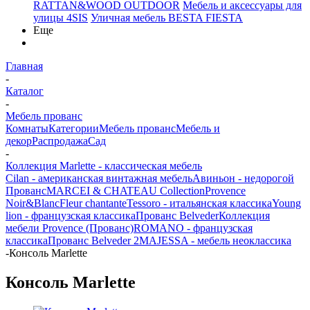
RATTAN&WOOD OUTDOOR
Мебель и аксессуары для
улицы 4SIS
Уличная мебель BESTA FIESTA
Еще
Главная
-
Каталог
-
Мебель прованс
Комнаты
Категории
Мебель прованс
Мебель и
декор
Распродажа
Сад
-
Коллекция Marlette - классическая мебель
Cilan - американская винтажная мебель
Авиньон - недорогой
Прованс
MARCEI & CHATEAU Collection
Provence
Noir&Blanc
Fleur chantante
Tessoro - итальянская классика
Young
lion - французская классика
Прованс Belveder
Коллекция
мебели Provence (Прованс)
ROMANO - французская
классика
Прованс Belveder 2
MAJESSA - мебель неоклассика
-
Консоль Marlette
Консоль Marlette