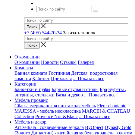
+7 (495) 544-70-34
Заказать звонок
О компании
О компании
Новости
Отзывы
Галерея
Комнаты
Ванная комната
Гостинная
Детская, подростковая
комната
Кабинет
Прихожая
... Показать все
Категории
Банкетки и пуфы
Барные стулья и столы
Бра
Буфеты ,
витрины, стеллажи
Вазы и декор
... Показать все
Мебель прованс
Cilan - американская винтажная мебель
Fleur chantante
MAJESSA - мебель неоклассика
MARCEI & CHATEAU
Collection
Provence Noir&Blanc
... Показать все
Мебель и декор
Art-zerkala - современные зеркала
ByObject
Dynasty Gold
(Золото Династии) - китайская мебель украшена золотом