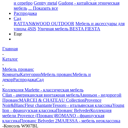
и серебро
Gentry metal
Gudong - китайская этническая
мебель
... Показать все
Распродажа
Сад
RATTAN&WOOD OUTDOOR
Мебель и аксессуары для
улицы 4SIS
Уличная мебель BESTA FIESTA
Еще
Главная
-
Каталог
-
Мебель прованс
Комнаты
Категории
Мебель прованс
Мебель и
декор
Распродажа
Сад
-
Коллекция Marlette - классическая мебель
Cilan - американская винтажная мебель
Авиньон - недорогой
Прованс
MARCEI & CHATEAU Collection
Provence
Noir&Blanc
Fleur chantante
Tessoro - итальянская классика
Young
lion - французская классика
Прованс Belveder
Коллекция
мебели Provence (Прованс)
ROMANO - французская
классика
Прованс Belveder 2
MAJESSA - мебель неоклассика
-
Консоль W907BL