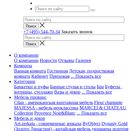
+7 (495) 544-70-34
Заказать звонок
О компании
О компании
Новости
Отзывы
Галерея
Комнаты
Ванная комната
Гостинная
Детская, подростковая
комната
Кабинет
Прихожая
... Показать все
Категории
Банкетки и пуфы
Барные стулья и столы
Бра
Буфеты ,
витрины, стеллажи
Вазы и декор
... Показать все
Мебель прованс
Cilan - американская винтажная мебель
Fleur chantante
MAJESSA - мебель неоклассика
MARCEI & CHATEAU
Collection
Provence Noir&Blanc
... Показать все
Мебель и декор
Art-zerkala - современные зеркала
ByObject
Dynasty Gold
(Золото Династии) - китайская мебель украшена золотом