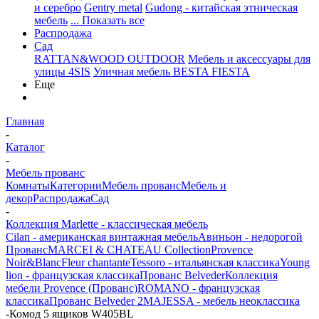
и серебро
Gentry metal
Gudong - китайская этническая
мебель
... Показать все
Распродажа
Сад
RATTAN&WOOD OUTDOOR
Мебель и аксессуары для
улицы 4SIS
Уличная мебель BESTA FIESTA
Еще
Главная
-
Каталог
-
Мебель прованс
Комнаты
Категории
Мебель прованс
Мебель и
декор
Распродажа
Сад
-
Коллекция Marlette - классическая мебель
Cilan - американская винтажная мебель
Авиньон - недорогой
Прованс
MARCEI & CHATEAU Collection
Provence
Noir&Blanc
Fleur chantante
Tessoro - итальянская классика
Young
lion - французская классика
Прованс Belveder
Коллекция
мебели Provence (Прованс)
ROMANO - французская
классика
Прованс Belveder 2
MAJESSA - мебель неоклассика
-
Комод 5 ящиков W405BL