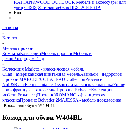
RATTAN&WOOD OUTDOOR
Мебель и аксессуары для
улицы 4SIS
Уличная мебель BESTA FIESTA
Еще
Главная
-
Каталог
-
Мебель прованс
Комнаты
Категории
Мебель прованс
Мебель и
декор
Распродажа
Сад
-
Коллекция Marlette - классическая мебель
Cilan - американская винтажная мебель
Авиньон - недорогой
Прованс
MARCEI & CHATEAU Collection
Provence
Noir&Blanc
Fleur chantante
Tessoro - итальянская классика
Young
lion - французская классика
Прованс Belveder
Коллекция
мебели Provence (Прованс)
ROMANO - французская
классика
Прованс Belveder 2
MAJESSA - мебель неоклассика
-
Комод для обуви W404BL
Комод для обуви W404BL