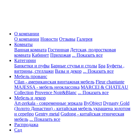
О компании
О компании
Новости
Отзывы
Галерея
Комнаты
Ванная комната
Гостинная
Детская, подростковая
комната
Кабинет
Прихожая
... Показать все
Категории
Банкетки и пуфы
Барные стулья и столы
Бра
Буфеты ,
витрины, стеллажи
Вазы и декор
... Показать все
Мебель прованс
Cilan - американская винтажная мебель
Fleur chantante
MAJESSA - мебель неоклассика
MARCEI & CHATEAU
Collection
Provence Noir&Blanc
... Показать все
Мебель и декор
Art-zerkala - современные зеркала
ByObject
Dynasty Gold
(Золото Династии) - китайская мебель украшена золотом
и серебро
Gentry metal
Gudong - китайская этническая
мебель
... Показать все
Распродажа
Сад