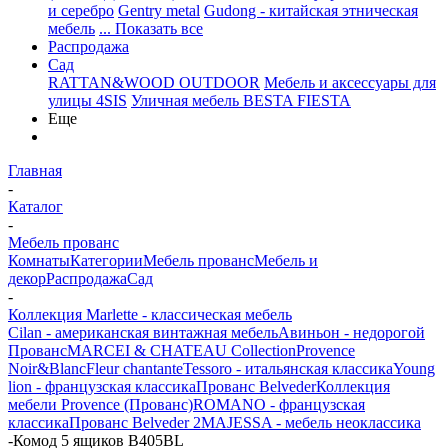
и серебро
Gentry metal
Gudong - китайская этническая
мебель
... Показать все
Распродажа
Сад
RATTAN&WOOD OUTDOOR
Мебель и аксессуары для
улицы 4SIS
Уличная мебель BESTA FIESTA
Еще
Главная
-
Каталог
-
Мебель прованс
Комнаты
Категории
Мебель прованс
Мебель и
декор
Распродажа
Сад
-
Коллекция Marlette - классическая мебель
Cilan - американская винтажная мебель
Авиньон - недорогой
Прованс
MARCEI & CHATEAU Collection
Provence
Noir&Blanc
Fleur chantante
Tessoro - итальянская классика
Young
lion - французская классика
Прованс Belveder
Коллекция
мебели Provence (Прованс)
ROMANO - французская
классика
Прованс Belveder 2
MAJESSA - мебель неоклассика
-
Комод 5 ящиков В405BL