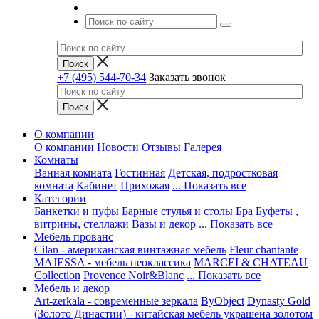
+7 (495) 544-70-34
Заказать звонок
О компании
О компании
Новости
Отзывы
Галерея
Комнаты
Ванная комната
Гостинная
Детская, подростковая
комната
Кабинет
Прихожая
... Показать все
Категории
Банкетки и пуфы
Барные стулья и столы
Бра
Буфеты ,
витрины, стеллажи
Вазы и декор
... Показать все
Мебель прованс
Cilan - американская винтажная мебель
Fleur chantante
MAJESSA - мебель неоклассика
MARCEI & CHATEAU
Collection
Provence Noir&Blanc
... Показать все
Мебель и декор
Art-zerkala - современные зеркала
ByObject
Dynasty Gold
(Золото Династии) - китайская мебель украшена золотом