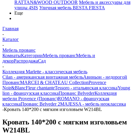
RATTAN&WOOD OUTDOOR
Мебель и аксессуары для
улицы 4SIS
Уличная мебель BESTA FIESTA
Еще
Главная
-
Каталог
-
Мебель прованс
Комнаты
Категории
Мебель прованс
Мебель и
декор
Распродажа
Сад
-
Коллекция Marlette - классическая мебель
Cilan - американская винтажная мебель
Авиньон - недорогой
Прованс
MARCEI & CHATEAU Collection
Provence
Noir&Blanc
Fleur chantante
Tessoro - итальянская классика
Young
lion - французская классика
Прованс Belveder
Коллекция
мебели Provence (Прованс)
ROMANO - французская
классика
Прованс Belveder 2
MAJESSA - мебель неоклассика
-
Кровать 140*200 с мягким изголовьем W214BL
Кровать 140*200 с мягким изголовьем
W214BL