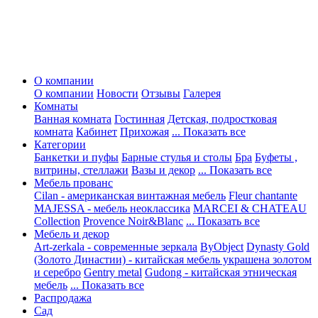
О компании
О компании
Новости
Отзывы
Галерея
Комнаты
Ванная комната
Гостинная
Детская, подростковая
комната
Кабинет
Прихожая
... Показать все
Категории
Банкетки и пуфы
Барные стулья и столы
Бра
Буфеты ,
витрины, стеллажи
Вазы и декор
... Показать все
Мебель прованс
Cilan - американская винтажная мебель
Fleur chantante
MAJESSA - мебель неоклассика
MARCEI & CHATEAU
Collection
Provence Noir&Blanc
... Показать все
Мебель и декор
Art-zerkala - современные зеркала
ByObject
Dynasty Gold
(Золото Династии) - китайская мебель украшена золотом
и серебро
Gentry metal
Gudong - китайская этническая
мебель
... Показать все
Распродажа
Сад