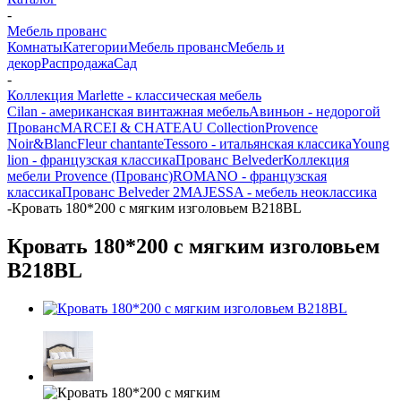
-
Мебель прованс
Комнаты
Категории
Мебель прованс
Мебель и
декор
Распродажа
Сад
-
Коллекция Marlette - классическая мебель
Cilan - американская винтажная мебель
Авиньон - недорогой
Прованс
MARCEI & CHATEAU Collection
Provence
Noir&Blanc
Fleur chantante
Tessoro - итальянская классика
Young
lion - французская классика
Прованс Belveder
Коллекция
мебели Provence (Прованс)
ROMANO - французская
классика
Прованс Belveder 2
MAJESSA - мебель неоклассика
-
Кровать 180*200 с мягким изголовьем В218BL
Кровать 180*200 с мягким изголовьем
В218BL