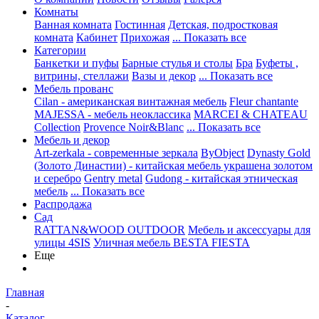
Комнаты
Ванная комната
Гостинная
Детская, подростковая
комната
Кабинет
Прихожая
... Показать все
Категории
Банкетки и пуфы
Барные стулья и столы
Бра
Буфеты ,
витрины, стеллажи
Вазы и декор
... Показать все
Мебель прованс
Cilan - американская винтажная мебель
Fleur chantante
MAJESSA - мебель неоклассика
MARCEI & CHATEAU
Collection
Provence Noir&Blanc
... Показать все
Мебель и декор
Art-zerkala - современные зеркала
ByObject
Dynasty Gold
(Золото Династии) - китайская мебель украшена золотом
и серебро
Gentry metal
Gudong - китайская этническая
мебель
... Показать все
Распродажа
Сад
RATTAN&WOOD OUTDOOR
Мебель и аксессуары для
улицы 4SIS
Уличная мебель BESTA FIESTA
Еще
Главная
-
Каталог