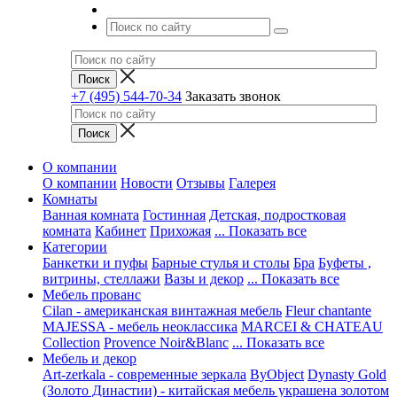
+7 (495) 544-70-34
Заказать звонок
О компании
О компании
Новости
Отзывы
Галерея
Комнаты
Ванная комната
Гостинная
Детская, подростковая
комната
Кабинет
Прихожая
... Показать все
Категории
Банкетки и пуфы
Барные стулья и столы
Бра
Буфеты ,
витрины, стеллажи
Вазы и декор
... Показать все
Мебель прованс
Cilan - американская винтажная мебель
Fleur chantante
MAJESSA - мебель неоклассика
MARCEI & CHATEAU
Collection
Provence Noir&Blanc
... Показать все
Мебель и декор
Art-zerkala - современные зеркала
ByObject
Dynasty Gold
(Золото Династии) - китайская мебель украшена золотом