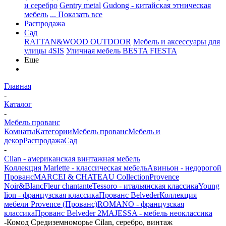
и серебро
Gentry metal
Gudong - китайская этническая
мебель
... Показать все
Распродажа
Сад
RATTAN&WOOD OUTDOOR
Мебель и аксессуары для
улицы 4SIS
Уличная мебель BESTA FIESTA
Еще
Главная
-
Каталог
-
Мебель прованс
Комнаты
Категории
Мебель прованс
Мебель и
декор
Распродажа
Сад
-
Cilan - американская винтажная мебель
Коллекция Marlette - классическая мебель
Авиньон - недорогой
Прованс
MARCEI & CHATEAU Collection
Provence
Noir&Blanc
Fleur chantante
Tessoro - итальянская классика
Young
lion - французская классика
Прованс Belveder
Коллекция
мебели Provence (Прованс)
ROMANO - французская
классика
Прованс Belveder 2
MAJESSA - мебель неоклассика
-
Комод Средиземноморье Cilan, серебро, винтаж