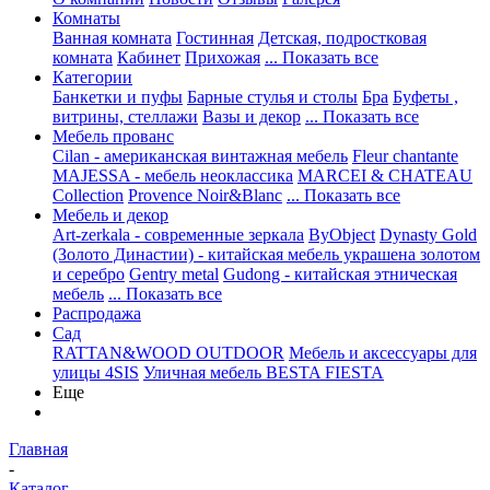
Комнаты
Ванная комната
Гостинная
Детская, подростковая
комната
Кабинет
Прихожая
... Показать все
Категории
Банкетки и пуфы
Барные стулья и столы
Бра
Буфеты ,
витрины, стеллажи
Вазы и декор
... Показать все
Мебель прованс
Cilan - американская винтажная мебель
Fleur chantante
MAJESSA - мебель неоклассика
MARCEI & CHATEAU
Collection
Provence Noir&Blanc
... Показать все
Мебель и декор
Art-zerkala - современные зеркала
ByObject
Dynasty Gold
(Золото Династии) - китайская мебель украшена золотом
и серебро
Gentry metal
Gudong - китайская этническая
мебель
... Показать все
Распродажа
Сад
RATTAN&WOOD OUTDOOR
Мебель и аксессуары для
улицы 4SIS
Уличная мебель BESTA FIESTA
Еще
Главная
-
Каталог