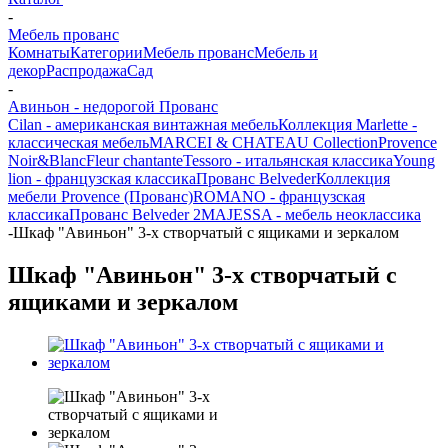
-
Мебель прованс
Комнаты
Категории
Мебель прованс
Мебель и
декор
Распродажа
Сад
-
Авиньон - недорогой Прованс
Cilan - американская винтажная мебель
Коллекция Marlette -
классическая мебель
MARCEI & CHATEAU Collection
Provence
Noir&Blanc
Fleur chantante
Tessoro - итальянская классика
Young
lion - французская классика
Прованс Belveder
Коллекция
мебели Provence (Прованс)
ROMANO - французская
классика
Прованс Belveder 2
MAJESSA - мебель неоклассика
-
Шкаф "Авиньон" 3-х створчатый с ящиками и зеркалом
Шкаф "Авиньон" 3-х створчатый с
ящиками и зеркалом