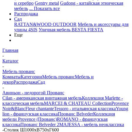
и серебро
Gentry metal
Gudong - китайская этническая
мебель
... Показать все
Распродажа
Сад
RATTAN&WOOD OUTDOOR
Мебель и аксессуары для
улицы 4SIS
Уличная мебель BESTA FIESTA
Еще
Главная
-
Каталог
-
Мебель прованс
Комнаты
Категории
Мебель прованс
Мебель и
декор
Распродажа
Сад
-
Авиньон - недорогой Прованс
Cilan - американская винтажная мебель
Коллекция Marlette -
классическая мебель
MARCEI & CHATEAU Collection
Provence
Noir&Blanc
Fleur chantante
Tessoro - итальянская классика
Young
lion - французская классика
Прованс Belveder
Коллекция
мебели Provence (Прованс)
ROMANO - французская
классика
Прованс Belveder 2
MAJESSA - мебель неоклассика
-
Столик Ш1000хВ750хГ600