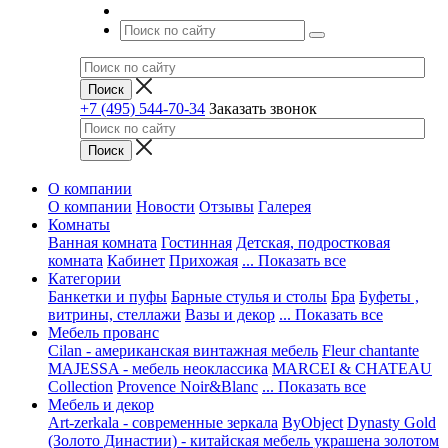
+7 (495) 544-70-34
Заказать звонок
О компании
О компании
Новости
Отзывы
Галерея
Комнаты
Ванная комната
Гостинная
Детская, подростковая
комната
Кабинет
Прихожая
... Показать все
Категории
Банкетки и пуфы
Барные стулья и столы
Бра
Буфеты ,
витрины, стеллажи
Вазы и декор
... Показать все
Мебель прованс
Cilan - американская винтажная мебель
Fleur chantante
MAJESSA - мебель неоклассика
MARCEI & CHATEAU
Collection
Provence Noir&Blanc
... Показать все
Мебель и декор
Art-zerkala - современные зеркала
ByObject
Dynasty Gold
(Золото Династии) - китайская мебель украшена золотом