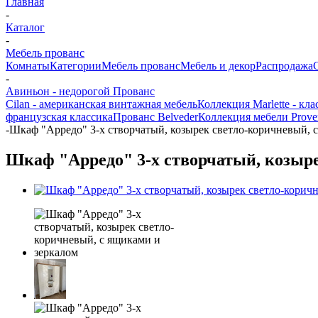
Главная
-
Каталог
-
Мебель прованс
Комнаты
Категории
Мебель прованс
Мебель и декор
Распродажа
-
Авиньон - недорогой Прованс
Cilan - американская винтажная мебель
Коллекция Marlette - кл
французская классика
Прованс Belveder
Коллекция мебели Prove
-
Шкаф "Арредо" 3-х створчатый, козырек светло-коричневый, 
Шкаф "Арредо" 3-х створчатый, козыре