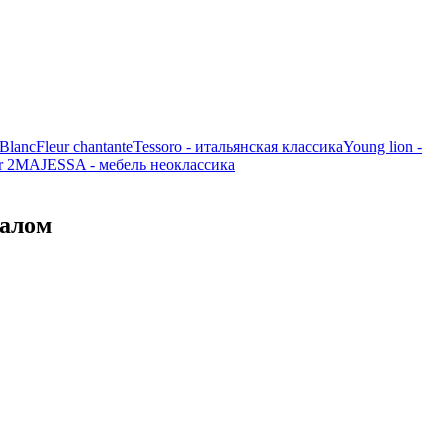
Blanc
Fleur chantante
Tessoro - итальянская классика
Young lion -
r 2
MAJESSA - мебель неоклассика
калом