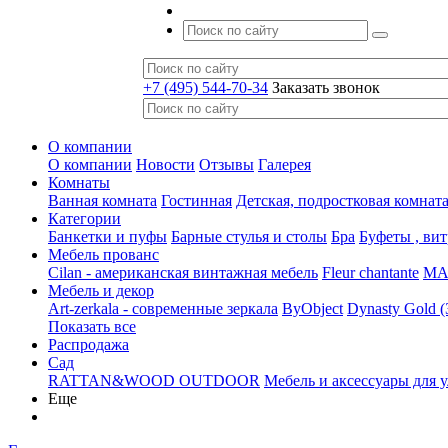
+7 (495) 544-70-34
Заказать звонок
О компании
О компании
Новости
Отзывы
Галерея
Комнаты
Ванная комната
Гостинная
Детская, подростковая комнат
Категории
Банкетки и пуфы
Барные стулья и столы
Бра
Буфеты , ви
Мебель прованс
Cilan - американская винтажная мебель
Fleur chantante
MAJ
Мебель и декор
Art-zerkala - современные зеркала
ByObject
Dynasty Gold 
Показать все
Распродажа
Сад
RATTAN&WOOD OUTDOOR
Мебель и аксессуары для 
Еще