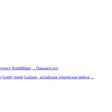
ovence Noir&Blanc
... Показать все
о
Gentry metal
Gudong - китайская этническая мебель
...