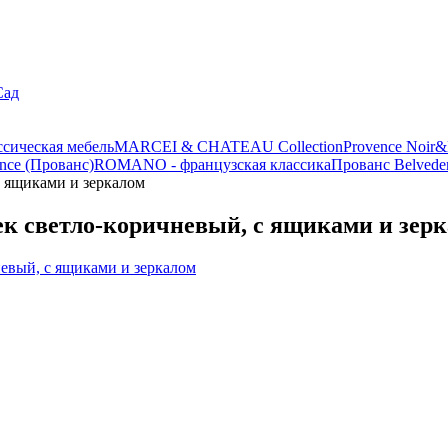
Сад
ассическая мебель
MARCEI & CHATEAU Collection
Provence Noir&
nce (Прованс)
ROMANO - французская классика
Прованс Belvede
с ящиками и зеркалом
к светло-коричневый, с ящиками и зер