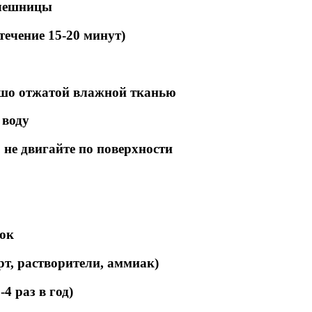
олешницы
ечение 15-20 минут)
ошо отжатой влажной тканью
 воду
не двигайте по поверхности
вок
рт, растворители, аммиак)
4 раз в год)