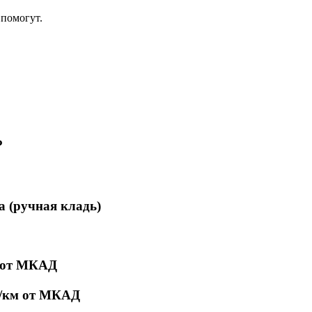
помогут.
₽
а (ручная кладь)
м от МКАД
₽/км от МКАД