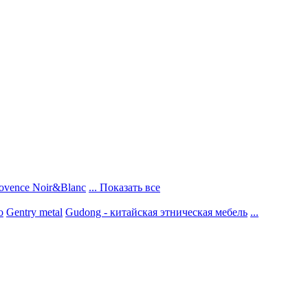
ovence Noir&Blanc
... Показать все
о
Gentry metal
Gudong - китайская этническая мебель
...