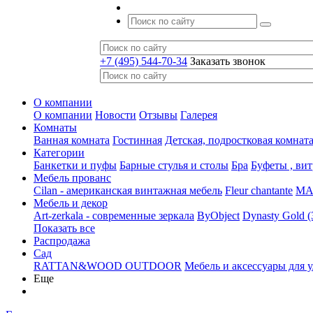
+7 (495) 544-70-34
Заказать звонок
О компании
О компании
Новости
Отзывы
Галерея
Комнаты
Ванная комната
Гостинная
Детская, подростковая комнат
Категории
Банкетки и пуфы
Барные стулья и столы
Бра
Буфеты , ви
Мебель прованс
Cilan - американская винтажная мебель
Fleur chantante
MAJ
Мебель и декор
Art-zerkala - современные зеркала
ByObject
Dynasty Gold 
Показать все
Распродажа
Сад
RATTAN&WOOD OUTDOOR
Мебель и аксессуары для 
Еще