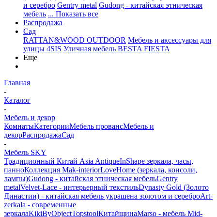
и серебро
Gentry metal
Gudong - китайская этническая
мебель
... Показать все
Распродажа
Сад
RATTAN&WOOD OUTDOOR
Мебель и аксессуары для
улицы 4SIS
Уличная мебель BESTA FIESTA
Еще
Главная
-
Каталог
-
Мебель и декор
Комнаты
Категории
Мебель прованс
Мебель и
декор
Распродажа
Сад
-
Мебель SKY
Традиционный Китай Asia Antique
InShape зеркала, часы,
панно
Коллекция Mak-interior
LoveHome (зеркала, консоли,
лампы)
Gudong - китайская этническая мебель
Gentry
metal
Velvet-Lace - интерьерный текстиль
Dynasty Gold (Золото
Династии) - китайская мебель украшена золотом и серебро
Art-
zerkala - современные
зеркала
Kiki
ByObject
Topstool
Китайщина
Marso - мебель Mid-