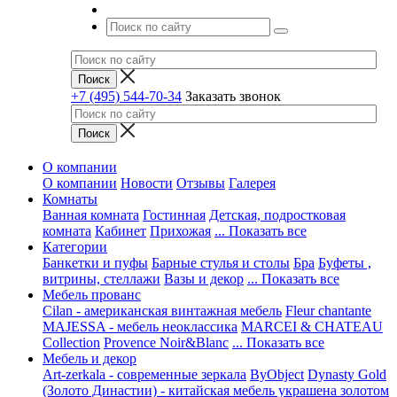
+7 (495) 544-70-34
Заказать звонок
О компании
О компании
Новости
Отзывы
Галерея
Комнаты
Ванная комната
Гостинная
Детская, подростковая
комната
Кабинет
Прихожая
... Показать все
Категории
Банкетки и пуфы
Барные стулья и столы
Бра
Буфеты ,
витрины, стеллажи
Вазы и декор
... Показать все
Мебель прованс
Cilan - американская винтажная мебель
Fleur chantante
MAJESSA - мебель неоклассика
MARCEI & CHATEAU
Collection
Provence Noir&Blanc
... Показать все
Мебель и декор
Art-zerkala - современные зеркала
ByObject
Dynasty Gold
(Золото Династии) - китайская мебель украшена золотом