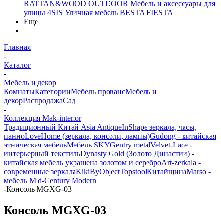
RATTAN&WOOD OUTDOOR
Мебель и аксессуары для
улицы 4SIS
Уличная мебель BESTA FIESTA
Еще
Главная
-
Каталог
-
Мебель и декор
Комнаты
Категории
Мебель прованс
Мебель и
декор
Распродажа
Сад
-
Коллекция Mak-interior
Традиционный Китай Asia Antique
InShape зеркала, часы,
панно
LoveHome (зеркала, консоли, лампы)
Gudong - китайская
этническая мебель
Мебель SKY
Gentry metal
Velvet-Lace -
интерьерный текстиль
Dynasty Gold (Золото Династии) -
китайская мебель украшена золотом и серебро
Art-zerkala -
современные зеркала
Kiki
ByObject
Topstool
Китайщина
Marso -
мебель Mid-Century Modern
-
Консоль MGXG-03
Консоль MGXG-03