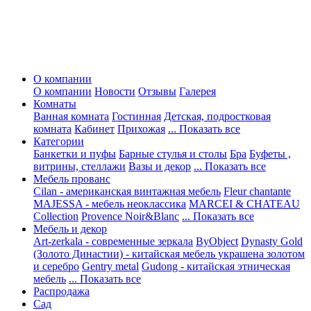
О компании
О компании
Новости
Отзывы
Галерея
Комнаты
Ванная комната
Гостинная
Детская, подростковая
комната
Кабинет
Прихожая
... Показать все
Категории
Банкетки и пуфы
Барные стулья и столы
Бра
Буфеты ,
витрины, стеллажи
Вазы и декор
... Показать все
Мебель прованс
Cilan - американская винтажная мебель
Fleur chantante
MAJESSA - мебель неоклассика
MARCEI & CHATEAU
Collection
Provence Noir&Blanc
... Показать все
Мебель и декор
Art-zerkala - современные зеркала
ByObject
Dynasty Gold
(Золото Династии) - китайская мебель украшена золотом
и серебро
Gentry metal
Gudong - китайская этническая
мебель
... Показать все
Распродажа
Сад