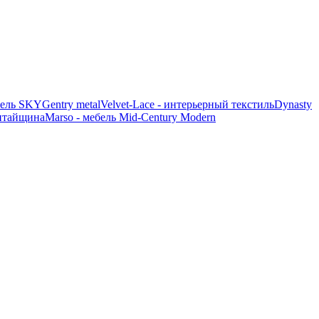
ель SKY
Gentry metal
Velvet-Lace - интерьерный текстиль
Dynasty
итайщина
Marso - мебель Mid-Century Modern