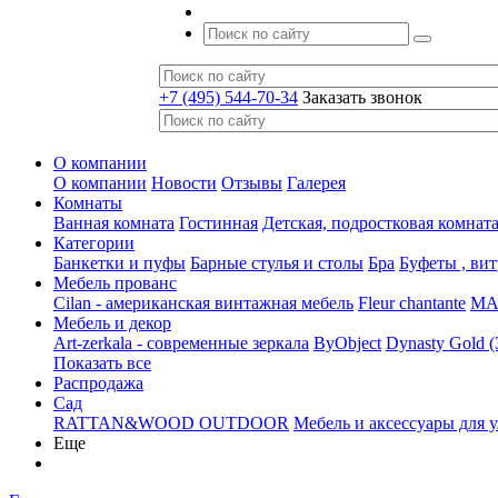
+7 (495) 544-70-34
Заказать звонок
О компании
О компании
Новости
Отзывы
Галерея
Комнаты
Ванная комната
Гостинная
Детская, подростковая комнат
Категории
Банкетки и пуфы
Барные стулья и столы
Бра
Буфеты , ви
Мебель прованс
Cilan - американская винтажная мебель
Fleur chantante
MAJ
Мебель и декор
Art-zerkala - современные зеркала
ByObject
Dynasty Gold 
Показать все
Распродажа
Сад
RATTAN&WOOD OUTDOOR
Мебель и аксессуары для 
Еще