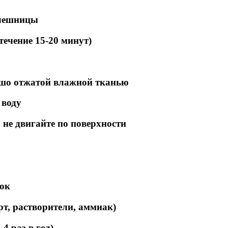
олешницы
ечение 15-20 минут)
ошо отжатой влажной тканью
 воду
не двигайте по поверхности
вок
рт, растворители, аммиак)
4 раз в год)