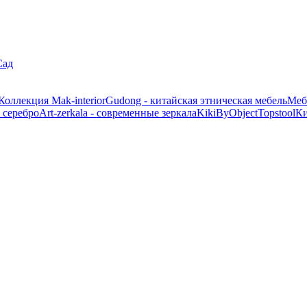
Сад
Коллекция Mak-interior
Gudong - китайская этническая мебель
Меб
 серебро
Art-zerkala - современные зеркала
Kiki
ByObject
Topstool
К