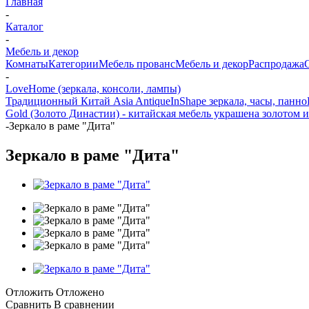
Главная
-
Каталог
-
Мебель и декор
Комнаты
Категории
Мебель прованс
Мебель и декор
Распродажа
-
LoveHome (зеркала, консоли, лампы)
Традиционный Китай Asia Antique
InShape зеркала, часы, панно
Gold (Золото Династии) - китайская мебель украшена золотом и
-
Зеркало в раме "Дита"
Зеркало в раме "Дита"
Отложить
Отложено
Сравнить
В сравнении