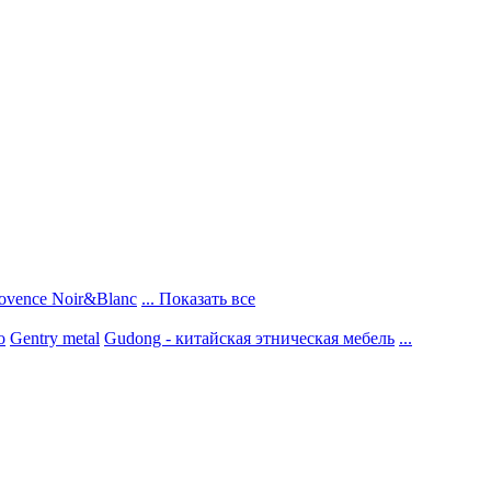
ovence Noir&Blanc
... Показать все
о
Gentry metal
Gudong - китайская этническая мебель
...