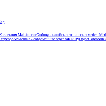
Сад
Коллекция Mak-interior
Gudong - китайская этническая мебель
Меб
 серебро
Art-zerkala - современные зеркала
Kiki
ByObject
Topstool
К