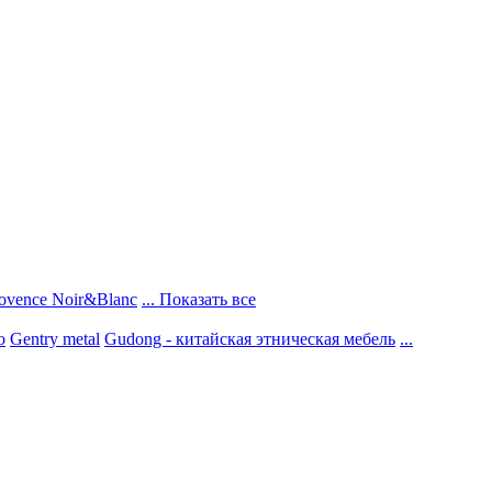
ovence Noir&Blanc
... Показать все
о
Gentry metal
Gudong - китайская этническая мебель
...