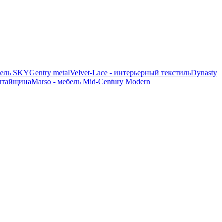
ель SKY
Gentry metal
Velvet-Lace - интерьерный текстиль
Dynasty
итайщина
Marso - мебель Mid-Century Modern