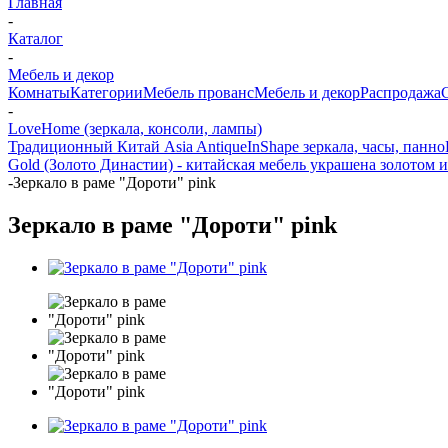
Главная
-
Каталог
-
Мебель и декор
Комнаты
Категории
Мебель прованс
Мебель и декор
Распродажа
-
LoveHome (зеркала, консоли, лампы)
Традиционный Китай Asia Antique
InShape зеркала, часы, панно
Gold (Золото Династии) - китайская мебель украшена золотом и
-
Зеркало в раме "Дороти" pink
Зеркало в раме "Дороти" pink