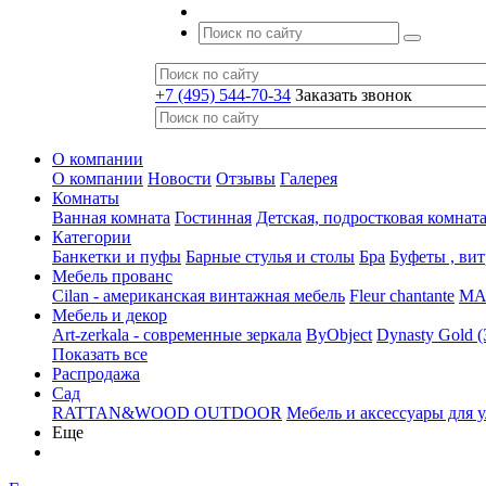
+7 (495) 544-70-34
Заказать звонок
О компании
О компании
Новости
Отзывы
Галерея
Комнаты
Ванная комната
Гостинная
Детская, подростковая комнат
Категории
Банкетки и пуфы
Барные стулья и столы
Бра
Буфеты , ви
Мебель прованс
Cilan - американская винтажная мебель
Fleur chantante
MAJ
Мебель и декор
Art-zerkala - современные зеркала
ByObject
Dynasty Gold 
Показать все
Распродажа
Сад
RATTAN&WOOD OUTDOOR
Мебель и аксессуары для 
Еще