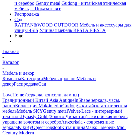
и серебро
Gentry metal
Gudong - китайская этническая
мебель
... Показать все
Распродажа
Сад
RATTAN&WOOD OUTDOOR
Мебель и аксессуары для
улицы 4SIS
Уличная мебель BESTA FIESTA
Еще
Главная
-
Каталог
-
Мебель и декор
Комнаты
Категории
Мебель прованс
Мебель и
декор
Распродажа
Сад
-
LoveHome (зеркала, консоли, лампы)
Традиционный Китай Asia Antique
InShape зеркала, часы,
панно
Коллекция Mak-interior
Gudong - китайская этническая
мебель
Мебель SKY
Gentry metal
Velvet-Lace - интерьерный
текстиль
Dynasty Gold (Золото Династии) - китайская мебель
украшена золотом и серебро
Art-zerkala - современные
зеркала
Kiki
ByObject
Topstool
Китайщина
Marso - мебель Mid-
Century Modern