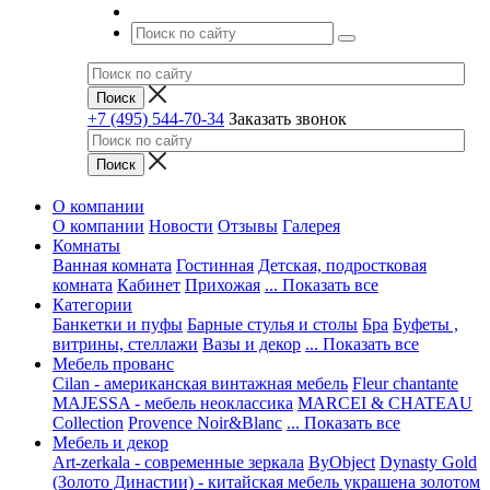
+7 (495) 544-70-34
Заказать звонок
О компании
О компании
Новости
Отзывы
Галерея
Комнаты
Ванная комната
Гостинная
Детская, подростковая
комната
Кабинет
Прихожая
... Показать все
Категории
Банкетки и пуфы
Барные стулья и столы
Бра
Буфеты ,
витрины, стеллажи
Вазы и декор
... Показать все
Мебель прованс
Cilan - американская винтажная мебель
Fleur chantante
MAJESSA - мебель неоклассика
MARCEI & CHATEAU
Collection
Provence Noir&Blanc
... Показать все
Мебель и декор
Art-zerkala - современные зеркала
ByObject
Dynasty Gold
(Золото Династии) - китайская мебель украшена золотом