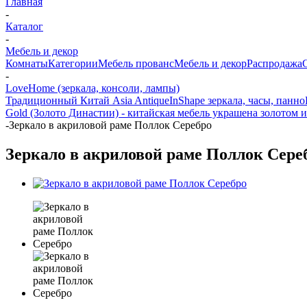
Главная
-
Каталог
-
Мебель и декор
Комнаты
Категории
Мебель прованс
Мебель и декор
Распродажа
-
LoveHome (зеркала, консоли, лампы)
Традиционный Китай Asia Antique
InShape зеркала, часы, панно
Gold (Золото Династии) - китайская мебель украшена золотом и
-
Зеркало в акриловой раме Поллок Серебро
Зеркало в акриловой раме Поллок Сере