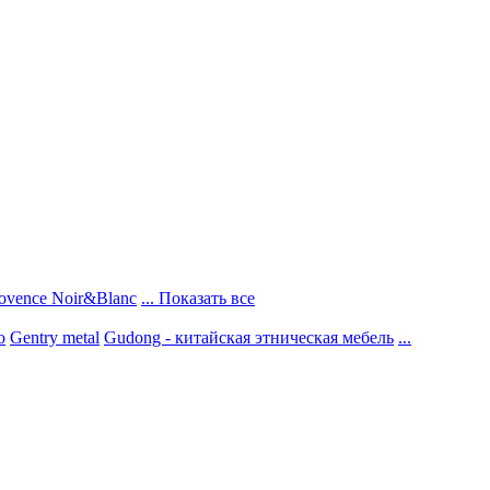
ovence Noir&Blanc
... Показать все
о
Gentry metal
Gudong - китайская этническая мебель
...