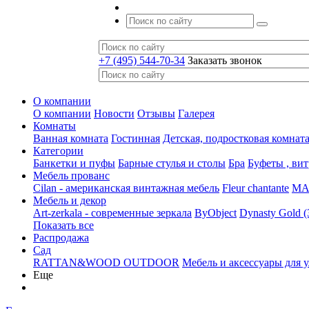
+7 (495) 544-70-34
Заказать звонок
О компании
О компании
Новости
Отзывы
Галерея
Комнаты
Ванная комната
Гостинная
Детская, подростковая комнат
Категории
Банкетки и пуфы
Барные стулья и столы
Бра
Буфеты , ви
Мебель прованс
Cilan - американская винтажная мебель
Fleur chantante
MAJ
Мебель и декор
Art-zerkala - современные зеркала
ByObject
Dynasty Gold 
Показать все
Распродажа
Сад
RATTAN&WOOD OUTDOOR
Мебель и аксессуары для 
Еще