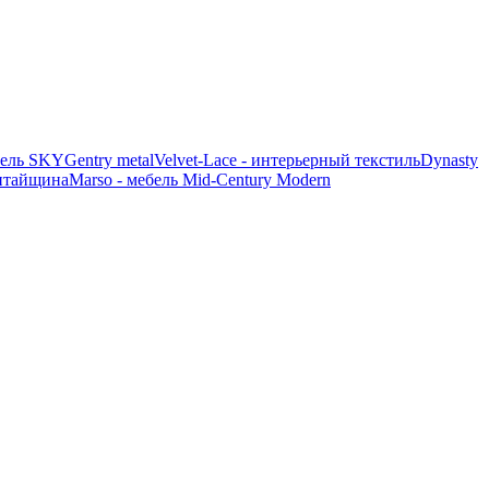
ель SKY
Gentry metal
Velvet-Lace - интерьерный текстиль
Dynasty
итайщина
Marso - мебель Mid-Century Modern