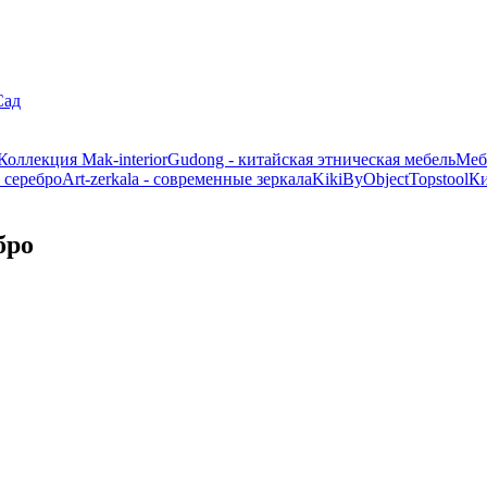
Сад
Коллекция Mak-interior
Gudong - китайская этническая мебель
Меб
 серебро
Art-zerkala - современные зеркала
Kiki
ByObject
Topstool
К
бро