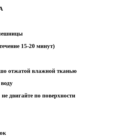
А
олешницы
ечение 15-20 минут)
ошо отжатой влажной тканью
 воду
не двигайте по поверхности
вок