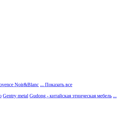
ovence Noir&Blanc
... Показать все
о
Gentry metal
Gudong - китайская этническая мебель
...