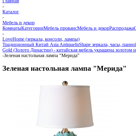
Главная
-
Каталог
-
Мебель и декор
Комнаты
Категории
Мебель прованс
Мебель и декор
Распродажа
-
LoveHome (зеркала, консоли, лампы)
Традиционный Китай Asia Antique
InShape зеркала, часы, панно
Gold (Золото Династии) - китайская мебель украшена золотом и
-
Зеленая настольная лампа "Мерида"
Зеленая настольная лампа "Мерида"