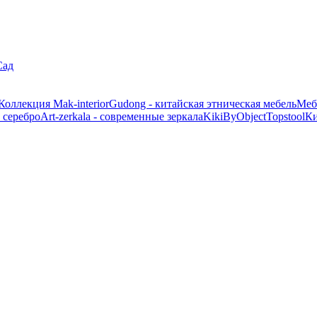
Сад
Коллекция Mak-interior
Gudong - китайская этническая мебель
Меб
 серебро
Art-zerkala - современные зеркала
Kiki
ByObject
Topstool
К