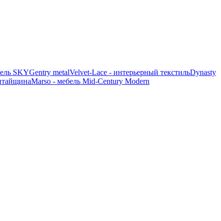
ель SKY
Gentry metal
Velvet-Lace - интерьерный текстиль
Dynasty
итайщина
Marso - мебель Mid-Century Modern