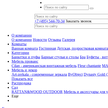
+7 (495) 544-70-34
Заказать звонок
О компании
О компании
Новости
Отзывы
Галерея
Комнаты
Ванная комната
Гостинная
Детская, подростковая комнат
Категории
Банкетки и пуфы
Барные стулья и столы
Бра
Буфеты , ви
Мебель прованс
Cilan - американская винтажная мебель
Fleur chantante
MAJ
Мебель и декор
Art-zerkala - современные зеркала
ByObject
Dynasty Gold 
Показать все
Распродажа
Сад
RATTAN&WOOD OUTDOOR
Мебель и аксессуары для 
Еще