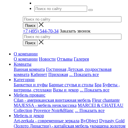
+7 (495) 544-70-34
Заказать звонок
О компании
О компании
Новости
Отзывы
Галерея
Комнаты
Ванная комната
Гостинная
Детская, подростковая
комната
Кабинет
Прихожая
... Показать все
Категории
Банкетки и пуфы
Барные стулья и столы
Бра
Буфеты ,
витрины, стеллажи
Вазы и декор
... Показать все
Мебель прованс
Cilan - американская винтажная мебель
Fleur chantante
MAJESSA - мебель неоклассика
MARCEI & CHATEAU
Collection
Provence Noir&Blanc
... Показать все
Мебель и декор
Art-zerkala - современные зеркала
ByObject
Dynasty Gold
(Золото Династии) - китайская мебель украшена золотом