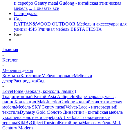
и серебро
Gentry metal
Gudong - китайская этническая
мебель
... Показать все
Распродажа
Сад
RATTAN&WOOD OUTDOOR
Мебель и аксессуары для
улицы 4SIS
Уличная мебель BESTA FIESTA
Еще
Главная
-
Каталог
-
Мебель и декор
Комнаты
Категории
Мебель прованс
Мебель и
декор
Распродажа
Сад
-
LoveHome (зеркала, консоли, лампы)
Традиционный Китай Asia Antique
InShape зеркала, часы,
панно
Коллекция Mak-interior
Gudong - китайская этническая
мебель
Мебель SKY
Gentry metal
Velvet-Lace - интерьерный
текстиль
Dynasty Gold (Золото Династии) - китайская мебель
украшена золотом и серебро
Art-zerkala - современные
зеркала
Kiki
ByObject
Topstool
Китайщина
Marso - мебель Mid-
Century Modern