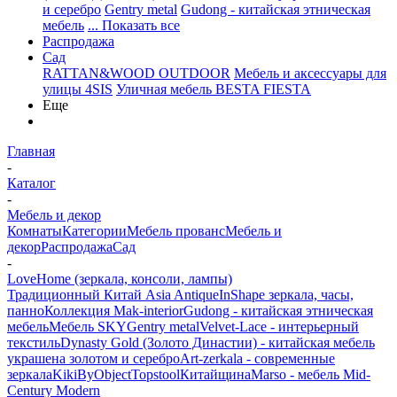
и серебро
Gentry metal
Gudong - китайская этническая
мебель
... Показать все
Распродажа
Сад
RATTAN&WOOD OUTDOOR
Мебель и аксессуары для
улицы 4SIS
Уличная мебель BESTA FIESTA
Еще
Главная
-
Каталог
-
Мебель и декор
Комнаты
Категории
Мебель прованс
Мебель и
декор
Распродажа
Сад
-
LoveHome (зеркала, консоли, лампы)
Традиционный Китай Asia Antique
InShape зеркала, часы,
панно
Коллекция Mak-interior
Gudong - китайская этническая
мебель
Мебель SKY
Gentry metal
Velvet-Lace - интерьерный
текстиль
Dynasty Gold (Золото Династии) - китайская мебель
украшена золотом и серебро
Art-zerkala - современные
зеркала
Kiki
ByObject
Topstool
Китайщина
Marso - мебель Mid-
Century Modern