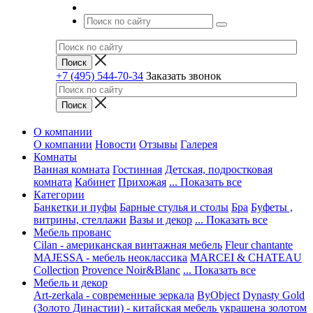
+7 (495) 544-70-34
Заказать звонок
О компании
О компании
Новости
Отзывы
Галерея
Комнаты
Ванная комната
Гостинная
Детская, подростковая
комната
Кабинет
Прихожая
... Показать все
Категории
Банкетки и пуфы
Барные стулья и столы
Бра
Буфеты ,
витрины, стеллажи
Вазы и декор
... Показать все
Мебель прованс
Cilan - американская винтажная мебель
Fleur chantante
MAJESSA - мебель неоклассика
MARCEI & CHATEAU
Collection
Provence Noir&Blanc
... Показать все
Мебель и декор
Art-zerkala - современные зеркала
ByObject
Dynasty Gold
(Золото Династии) - китайская мебель украшена золотом