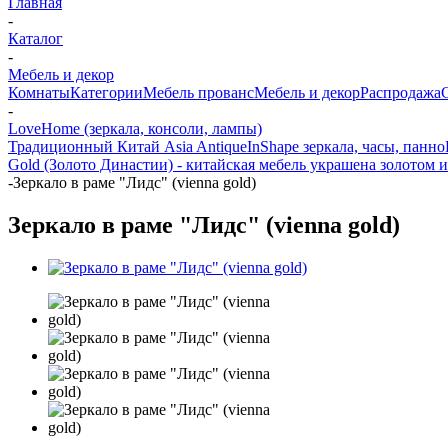
Главная
-
Каталог
-
Мебель и декор
Комнаты
Категории
Мебель прованс
Мебель и декор
Распродажа
-
LoveHome (зеркала, консоли, лампы)
Традиционный Китай Asia Antique
InShape зеркала, часы, панно
Gold (Золото Династии) - китайская мебель украшена золотом и
-
Зеркало в раме "Лидс" (vienna gold)
Зеркало в раме "Лидс" (vienna gold)