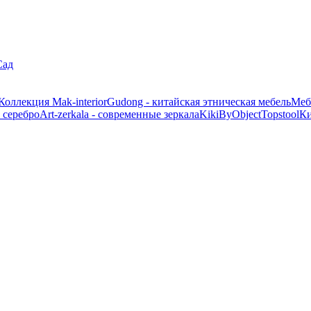
Сад
Коллекция Mak-interior
Gudong - китайская этническая мебель
Меб
 серебро
Art-zerkala - современные зеркала
Kiki
ByObject
Topstool
К