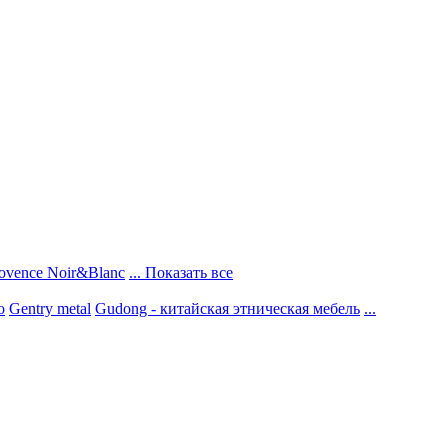
ovence Noir&Blanc
... Показать все
о
Gentry metal
Gudong - китайская этническая мебель
...