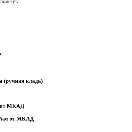
помогут.
₽
а (ручная кладь)
м от МКАД
₽/км от МКАД