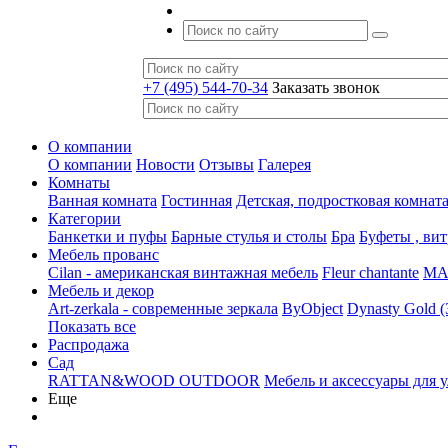
+7 (495) 544-70-34
Заказать звонок
О компании
О компании
Новости
Отзывы
Галерея
Комнаты
Ванная комната
Гостинная
Детская, подростковая комнат
Категории
Банкетки и пуфы
Барные стулья и столы
Бра
Буфеты , ви
Мебель прованс
Cilan - американская винтажная мебель
Fleur chantante
MAJ
Мебель и декор
Art-zerkala - современные зеркала
ByObject
Dynasty Gold 
Показать все
Распродажа
Сад
RATTAN&WOOD OUTDOOR
Мебель и аксессуары для 
Еще