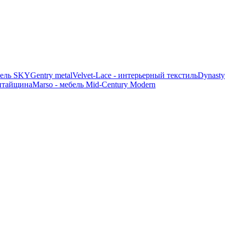
ель SKY
Gentry metal
Velvet-Lace - интерьерный текстиль
Dynasty
итайщина
Marso - мебель Mid-Century Modern