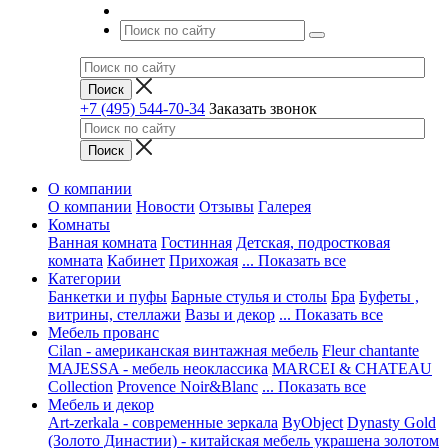
+7 (495) 544-70-34
Заказать звонок
О компании
О компании
Новости
Отзывы
Галерея
Комнаты
Ванная комната
Гостинная
Детская, подростковая
комната
Кабинет
Прихожая
... Показать все
Категории
Банкетки и пуфы
Барные стулья и столы
Бра
Буфеты ,
витрины, стеллажи
Вазы и декор
... Показать все
Мебель прованс
Cilan - американская винтажная мебель
Fleur chantante
MAJESSA - мебель неоклассика
MARCEI & CHATEAU
Collection
Provence Noir&Blanc
... Показать все
Мебель и декор
Art-zerkala - современные зеркала
ByObject
Dynasty Gold
(Золото Династии) - китайская мебель украшена золотом