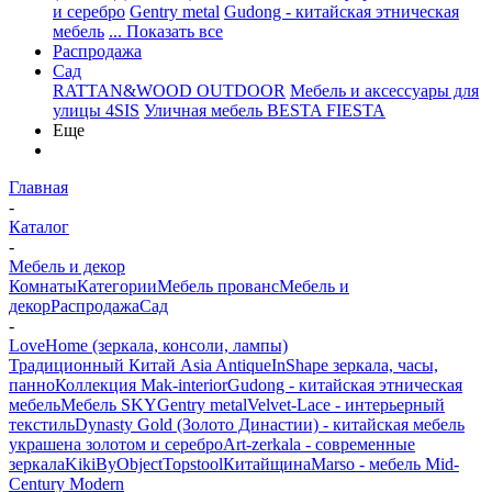
и серебро
Gentry metal
Gudong - китайская этническая
мебель
... Показать все
Распродажа
Сад
RATTAN&WOOD OUTDOOR
Мебель и аксессуары для
улицы 4SIS
Уличная мебель BESTA FIESTA
Еще
Главная
-
Каталог
-
Мебель и декор
Комнаты
Категории
Мебель прованс
Мебель и
декор
Распродажа
Сад
-
LoveHome (зеркала, консоли, лампы)
Традиционный Китай Asia Antique
InShape зеркала, часы,
панно
Коллекция Mak-interior
Gudong - китайская этническая
мебель
Мебель SKY
Gentry metal
Velvet-Lace - интерьерный
текстиль
Dynasty Gold (Золото Династии) - китайская мебель
украшена золотом и серебро
Art-zerkala - современные
зеркала
Kiki
ByObject
Topstool
Китайщина
Marso - мебель Mid-
Century Modern