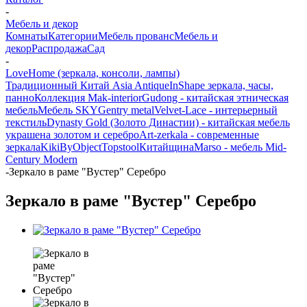
-
Мебель и декор
Комнаты
Категории
Мебель прованс
Мебель и
декор
Распродажа
Сад
-
LoveHome (зеркала, консоли, лампы)
Традиционный Китай Asia Antique
InShape зеркала, часы,
панно
Коллекция Mak-interior
Gudong - китайская этническая
мебель
Мебель SKY
Gentry metal
Velvet-Lace - интерьерный
текстиль
Dynasty Gold (Золото Династии) - китайская мебель
украшена золотом и серебро
Art-zerkala - современные
зеркала
Kiki
ByObject
Topstool
Китайщина
Marso - мебель Mid-
Century Modern
-
Зеркало в раме "Вустер" Серебро
Зеркало в раме "Вустер" Серебро