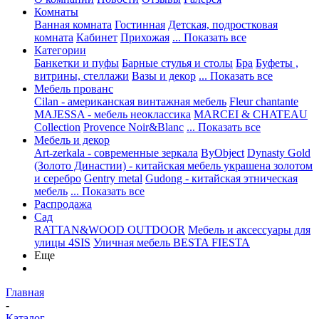
Комнаты
Ванная комната
Гостинная
Детская, подростковая
комната
Кабинет
Прихожая
... Показать все
Категории
Банкетки и пуфы
Барные стулья и столы
Бра
Буфеты ,
витрины, стеллажи
Вазы и декор
... Показать все
Мебель прованс
Cilan - американская винтажная мебель
Fleur chantante
MAJESSA - мебель неоклассика
MARCEI & CHATEAU
Collection
Provence Noir&Blanc
... Показать все
Мебель и декор
Art-zerkala - современные зеркала
ByObject
Dynasty Gold
(Золото Династии) - китайская мебель украшена золотом
и серебро
Gentry metal
Gudong - китайская этническая
мебель
... Показать все
Распродажа
Сад
RATTAN&WOOD OUTDOOR
Мебель и аксессуары для
улицы 4SIS
Уличная мебель BESTA FIESTA
Еще
Главная
-
Каталог