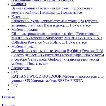
Комнаты
Ванная комната
Гостинная
Детская, подростковая
комната
Кабинет
Прихожая
... Показать все
Категории
Банкетки и пуфы
Барные стулья и столы
Бра
Буфеты ,
витрины, стеллажи
Вазы и декор
... Показать все
Мебель прованс
Cilan - американская винтажная мебель
Fleur chantante
MAJESSA - мебель неоклассика
MARCEI & CHATEAU
Collection
Provence Noir&Blanc
... Показать все
Мебель и декор
Art-zerkala - современные зеркала
ByObject
Dynasty Gold
(Золото Династии) - китайская мебель украшена золотом
и серебро
Gentry metal
Gudong - китайская этническая
мебель
... Показать все
Распродажа
Сад
RATTAN&WOOD OUTDOOR
Мебель и аксессуары для
улицы 4SIS
Уличная мебель BESTA FIESTA
Еще
Главная
-
Каталог