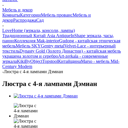
-
Мебель и декор
Комнаты
Категории
Мебель прованс
Мебель и
декор
Распродажа
Сад
-
LoveHome (зеркала, консоли, лампы)
Традиционный Китай Asia Antique
InShape зеркала, часы,
панно
Коллекция Mak-interior
Gudong - китайская этническая
мебель
Мебель SKY
Gentry metal
Velvet-Lace - интерьерный
текстиль
Dynasty Gold (Золото Династии) - китайская мебель
украшена золотом и серебро
Art-zerkala - современные
зеркала
Kiki
ByObject
Topstool
Китайщина
Marso - мебель Mid-
Century Modern
-
Люстра с 4-я лампами Дэмиан
Люстра с 4-я лампами Дэмиан