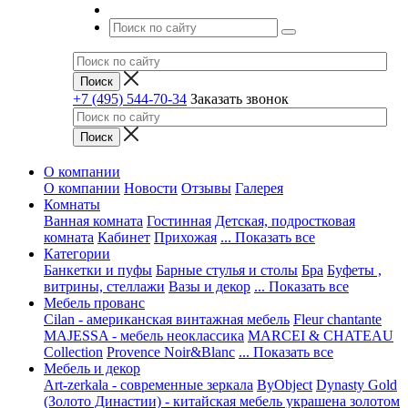
+7 (495) 544-70-34
Заказать звонок
О компании
О компании
Новости
Отзывы
Галерея
Комнаты
Ванная комната
Гостинная
Детская, подростковая
комната
Кабинет
Прихожая
... Показать все
Категории
Банкетки и пуфы
Барные стулья и столы
Бра
Буфеты ,
витрины, стеллажи
Вазы и декор
... Показать все
Мебель прованс
Cilan - американская винтажная мебель
Fleur chantante
MAJESSA - мебель неоклассика
MARCEI & CHATEAU
Collection
Provence Noir&Blanc
... Показать все
Мебель и декор
Art-zerkala - современные зеркала
ByObject
Dynasty Gold
(Золото Династии) - китайская мебель украшена золотом