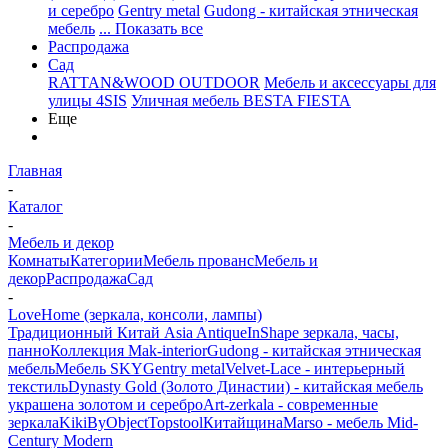
и серебро
Gentry metal
Gudong - китайская этническая
мебель
... Показать все
Распродажа
Сад
RATTAN&WOOD OUTDOOR
Мебель и аксессуары для
улицы 4SIS
Уличная мебель BESTA FIESTA
Еще
Главная
-
Каталог
-
Мебель и декор
Комнаты
Категории
Мебель прованс
Мебель и
декор
Распродажа
Сад
-
LoveHome (зеркала, консоли, лампы)
Традиционный Китай Asia Antique
InShape зеркала, часы,
панно
Коллекция Mak-interior
Gudong - китайская этническая
мебель
Мебель SKY
Gentry metal
Velvet-Lace - интерьерный
текстиль
Dynasty Gold (Золото Династии) - китайская мебель
украшена золотом и серебро
Art-zerkala - современные
зеркала
Kiki
ByObject
Topstool
Китайщина
Marso - мебель Mid-
Century Modern