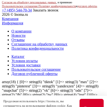
Согласие на обработку персональных данных
, и принимаю
Пользовательское соглашение
,
Политику конфиденциальности
и
договор оферты
.
+7 (495) 544-70-34
Заказать звонок
2026 © Inoma.ru
Компания
Информация
О компании
Новости
Отзывы
Соглашение на обработку данных
Политика конфиденциальности
Каталог
Условия оплаты
Условия доставки
Пользовательское соглашение
Договор публичной оферты
array(18) { [0]=> string(6) "tiktok" [1]=> string(3) "max" [2]=>
string(9) "pinterest" [3]=> string(9) "yandexzen" [4]=> string(8)
"snapchat" [5]=> string(2) "vk" [6]=> string(3) "odn" [7]=>
string(2) "fb" [8]=> string(2) "tw" [9]=> string(4) "inst" [10]=>
string(4) "mail" [11]=> string(7) "youtube" [12]=> string(8)
Продолжая использовать https://inoma.ru, вы
"telegram" [13]=> string(11) "google_plus" [14]=> string(5) "viber"
соглашаетесь на использование файлов cookie. Как