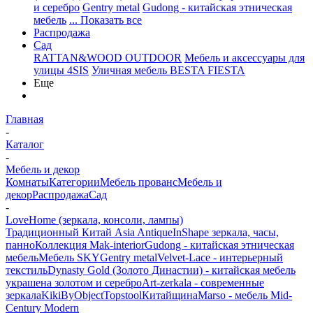
и серебро
Gentry metal
Gudong - китайская этническая
мебель
... Показать все
Распродажа
Сад
RATTAN&WOOD OUTDOOR
Мебель и аксессуары для
улицы 4SIS
Уличная мебель BESTA FIESTA
Еще
Главная
-
Каталог
-
Мебель и декор
Комнаты
Категории
Мебель прованс
Мебель и
декор
Распродажа
Сад
-
LoveHome (зеркала, консоли, лампы)
Традиционный Китай Asia Antique
InShape зеркала, часы,
панно
Коллекция Mak-interior
Gudong - китайская этническая
мебель
Мебель SKY
Gentry metal
Velvet-Lace - интерьерный
текстиль
Dynasty Gold (Золото Династии) - китайская мебель
украшена золотом и серебро
Art-zerkala - современные
зеркала
Kiki
ByObject
Topstool
Китайщина
Marso - мебель Mid-
Century Modern