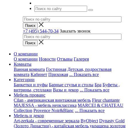
+7 (495) 544-70-34
Заказать звонок
О компании
О компании
Новости
Отзывы
Галерея
Комнаты
Ванная комната
Гостинная
Детская, подростковая
комната
Кабинет
Прихожая
... Показать все
Категории
Банкетки и пуфы
Барные стулья и столы
Бра
Буфеты ,
витрины, стеллажи
Вазы и декор
... Показать все
Мебель прованс
Cilan - американская винтажная мебель
Fleur chantante
MAJESSA - мебель неоклассика
MARCEI & CHATEAU
Collection
Provence Noir&Blanc
... Показать все
Мебель и декор
Art-zerkala - современные зеркала
ByObject
Dynasty Gold
(Золото Династии) - китайская мебель украшена золотом