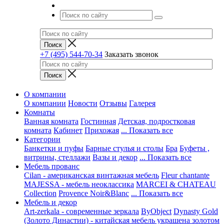
+7 (495) 544-70-34
Заказать звонок
О компании
О компании
Новости
Отзывы
Галерея
Комнаты
Ванная комната
Гостинная
Детская, подростковая
комната
Кабинет
Прихожая
... Показать все
Категории
Банкетки и пуфы
Барные стулья и столы
Бра
Буфеты ,
витрины, стеллажи
Вазы и декор
... Показать все
Мебель прованс
Cilan - американская винтажная мебель
Fleur chantante
MAJESSA - мебель неоклассика
MARCEI & CHATEAU
Collection
Provence Noir&Blanc
... Показать все
Мебель и декор
Art-zerkala - современные зеркала
ByObject
Dynasty Gold
(Золото Династии) - китайская мебель украшена золотом