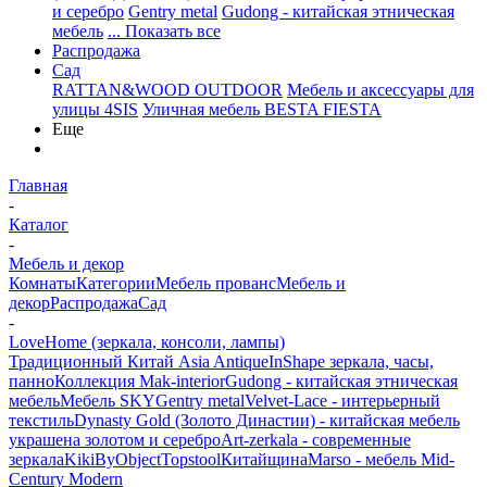
и серебро
Gentry metal
Gudong - китайская этническая
мебель
... Показать все
Распродажа
Сад
RATTAN&WOOD OUTDOOR
Мебель и аксессуары для
улицы 4SIS
Уличная мебель BESTA FIESTA
Еще
Главная
-
Каталог
-
Мебель и декор
Комнаты
Категории
Мебель прованс
Мебель и
декор
Распродажа
Сад
-
LoveHome (зеркала, консоли, лампы)
Традиционный Китай Asia Antique
InShape зеркала, часы,
панно
Коллекция Mak-interior
Gudong - китайская этническая
мебель
Мебель SKY
Gentry metal
Velvet-Lace - интерьерный
текстиль
Dynasty Gold (Золото Династии) - китайская мебель
украшена золотом и серебро
Art-zerkala - современные
зеркала
Kiki
ByObject
Topstool
Китайщина
Marso - мебель Mid-
Century Modern