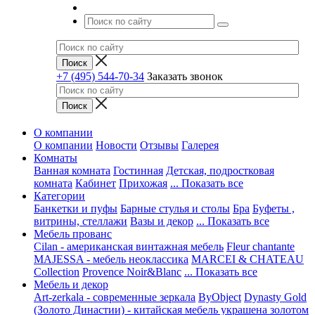
+7 (495) 544-70-34
Заказать звонок
О компании
О компании
Новости
Отзывы
Галерея
Комнаты
Ванная комната
Гостинная
Детская, подростковая
комната
Кабинет
Прихожая
... Показать все
Категории
Банкетки и пуфы
Барные стулья и столы
Бра
Буфеты ,
витрины, стеллажи
Вазы и декор
... Показать все
Мебель прованс
Cilan - американская винтажная мебель
Fleur chantante
MAJESSA - мебель неоклассика
MARCEI & CHATEAU
Collection
Provence Noir&Blanc
... Показать все
Мебель и декор
Art-zerkala - современные зеркала
ByObject
Dynasty Gold
(Золото Династии) - китайская мебель украшена золотом