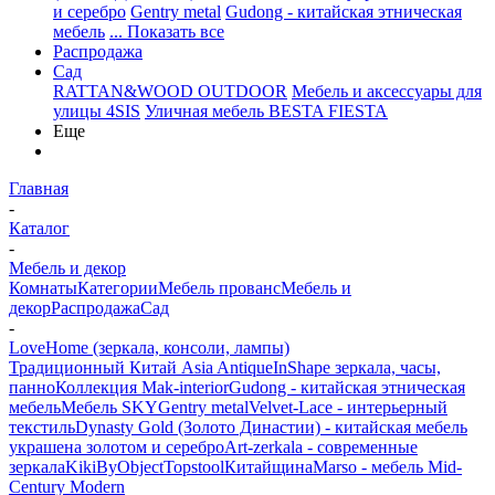
и серебро
Gentry metal
Gudong - китайская этническая
мебель
... Показать все
Распродажа
Сад
RATTAN&WOOD OUTDOOR
Мебель и аксессуары для
улицы 4SIS
Уличная мебель BESTA FIESTA
Еще
Главная
-
Каталог
-
Мебель и декор
Комнаты
Категории
Мебель прованс
Мебель и
декор
Распродажа
Сад
-
LoveHome (зеркала, консоли, лампы)
Традиционный Китай Asia Antique
InShape зеркала, часы,
панно
Коллекция Mak-interior
Gudong - китайская этническая
мебель
Мебель SKY
Gentry metal
Velvet-Lace - интерьерный
текстиль
Dynasty Gold (Золото Династии) - китайская мебель
украшена золотом и серебро
Art-zerkala - современные
зеркала
Kiki
ByObject
Topstool
Китайщина
Marso - мебель Mid-
Century Modern