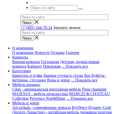
+7 (495) 544-70-34
Заказать звонок
О компании
О компании
Новости
Отзывы
Галерея
Комнаты
Ванная комната
Гостинная
Детская, подростковая
комната
Кабинет
Прихожая
... Показать все
Категории
Банкетки и пуфы
Барные стулья и столы
Бра
Буфеты ,
витрины, стеллажи
Вазы и декор
... Показать все
Мебель прованс
Cilan - американская винтажная мебель
Fleur chantante
MAJESSA - мебель неоклассика
MARCEI & CHATEAU
Collection
Provence Noir&Blanc
... Показать все
Мебель и декор
Art-zerkala - современные зеркала
ByObject
Dynasty Gold
(Золото Династии) - китайская мебель украшена золотом