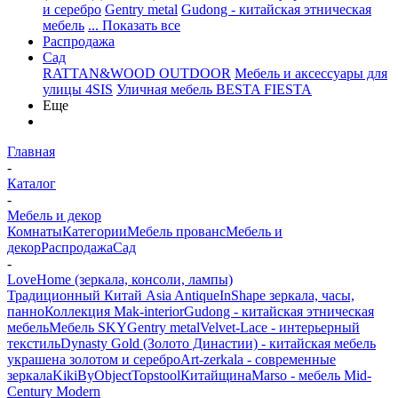
и серебро
Gentry metal
Gudong - китайская этническая
мебель
... Показать все
Распродажа
Сад
RATTAN&WOOD OUTDOOR
Мебель и аксессуары для
улицы 4SIS
Уличная мебель BESTA FIESTA
Еще
Главная
-
Каталог
-
Мебель и декор
Комнаты
Категории
Мебель прованс
Мебель и
декор
Распродажа
Сад
-
LoveHome (зеркала, консоли, лампы)
Традиционный Китай Asia Antique
InShape зеркала, часы,
панно
Коллекция Mak-interior
Gudong - китайская этническая
мебель
Мебель SKY
Gentry metal
Velvet-Lace - интерьерный
текстиль
Dynasty Gold (Золото Династии) - китайская мебель
украшена золотом и серебро
Art-zerkala - современные
зеркала
Kiki
ByObject
Topstool
Китайщина
Marso - мебель Mid-
Century Modern