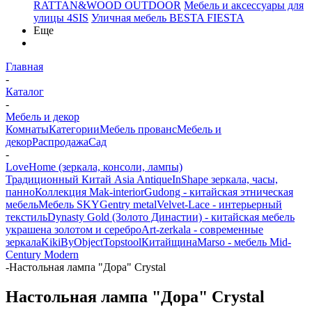
RATTAN&WOOD OUTDOOR
Мебель и аксессуары для
улицы 4SIS
Уличная мебель BESTA FIESTA
Еще
Главная
-
Каталог
-
Мебель и декор
Комнаты
Категории
Мебель прованс
Мебель и
декор
Распродажа
Сад
-
LoveHome (зеркала, консоли, лампы)
Традиционный Китай Asia Antique
InShape зеркала, часы,
панно
Коллекция Mak-interior
Gudong - китайская этническая
мебель
Мебель SKY
Gentry metal
Velvet-Lace - интерьерный
текстиль
Dynasty Gold (Золото Династии) - китайская мебель
украшена золотом и серебро
Art-zerkala - современные
зеркала
Kiki
ByObject
Topstool
Китайщина
Marso - мебель Mid-
Century Modern
-
Настольная лампа "Дора" Crystal
Настольная лампа "Дора" Crystal