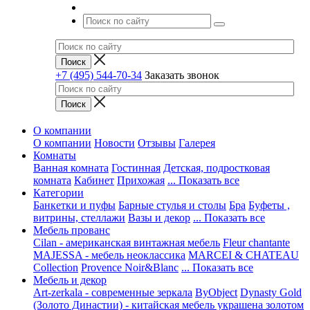
+7 (495) 544-70-34
Заказать звонок
О компании
О компании
Новости
Отзывы
Галерея
Комнаты
Ванная комната
Гостинная
Детская, подростковая
комната
Кабинет
Прихожая
... Показать все
Категории
Банкетки и пуфы
Барные стулья и столы
Бра
Буфеты ,
витрины, стеллажи
Вазы и декор
... Показать все
Мебель прованс
Cilan - американская винтажная мебель
Fleur chantante
MAJESSA - мебель неоклассика
MARCEI & CHATEAU
Collection
Provence Noir&Blanc
... Показать все
Мебель и декор
Art-zerkala - современные зеркала
ByObject
Dynasty Gold
(Золото Династии) - китайская мебель украшена золотом