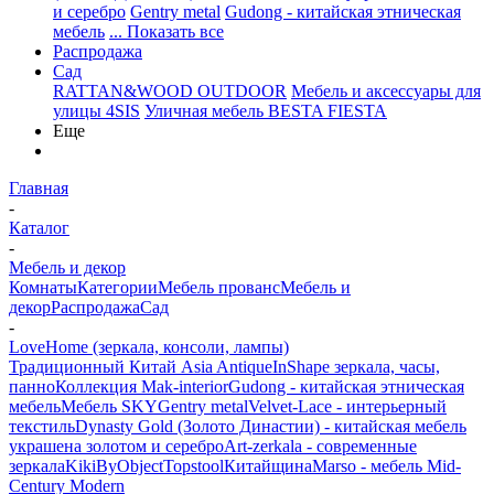
и серебро
Gentry metal
Gudong - китайская этническая
мебель
... Показать все
Распродажа
Сад
RATTAN&WOOD OUTDOOR
Мебель и аксессуары для
улицы 4SIS
Уличная мебель BESTA FIESTA
Еще
Главная
-
Каталог
-
Мебель и декор
Комнаты
Категории
Мебель прованс
Мебель и
декор
Распродажа
Сад
-
LoveHome (зеркала, консоли, лампы)
Традиционный Китай Asia Antique
InShape зеркала, часы,
панно
Коллекция Mak-interior
Gudong - китайская этническая
мебель
Мебель SKY
Gentry metal
Velvet-Lace - интерьерный
текстиль
Dynasty Gold (Золото Династии) - китайская мебель
украшена золотом и серебро
Art-zerkala - современные
зеркала
Kiki
ByObject
Topstool
Китайщина
Marso - мебель Mid-
Century Modern