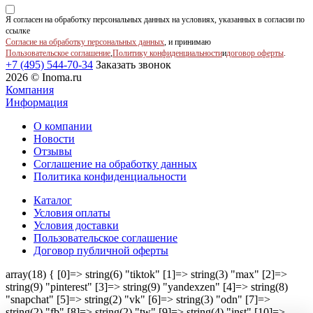
Я согласен на обработку персональных данных на условиях, указанных в согласии по
ссылке
Согласие на обработку персональных данных
, и принимаю
Пользовательское соглашение
,
Политику конфиденциальности
и
договор оферты
.
+7 (495) 544-70-34
Заказать звонок
2026 © Inoma.ru
Компания
Информация
О компании
Новости
Отзывы
Соглашение на обработку данных
Политика конфиденциальности
Каталог
Условия оплаты
Условия доставки
Пользовательское соглашение
Договор публичной оферты
array(18) { [0]=> string(6) "tiktok" [1]=> string(3) "max" [2]=>
string(9) "pinterest" [3]=> string(9) "yandexzen" [4]=> string(8)
"snapchat" [5]=> string(2) "vk" [6]=> string(3) "odn" [7]=>
string(2) "fb" [8]=> string(2) "tw" [9]=> string(4) "inst" [10]=>