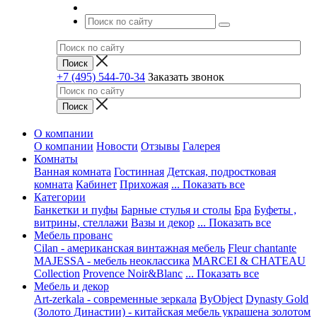
+7 (495) 544-70-34
Заказать звонок
О компании
О компании
Новости
Отзывы
Галерея
Комнаты
Ванная комната
Гостинная
Детская, подростковая
комната
Кабинет
Прихожая
... Показать все
Категории
Банкетки и пуфы
Барные стулья и столы
Бра
Буфеты ,
витрины, стеллажи
Вазы и декор
... Показать все
Мебель прованс
Cilan - американская винтажная мебель
Fleur chantante
MAJESSA - мебель неоклассика
MARCEI & CHATEAU
Collection
Provence Noir&Blanc
... Показать все
Мебель и декор
Art-zerkala - современные зеркала
ByObject
Dynasty Gold
(Золото Династии) - китайская мебель украшена золотом