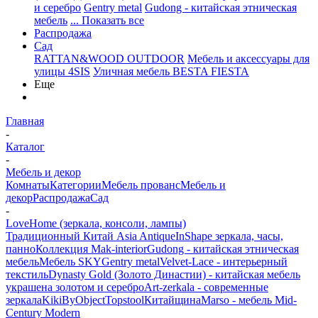
и серебро
Gentry metal
Gudong - китайская этническая
мебель
... Показать все
Распродажа
Сад
RATTAN&WOOD OUTDOOR
Мебель и аксессуары для
улицы 4SIS
Уличная мебель BESTA FIESTA
Еще
Главная
-
Каталог
-
Мебель и декор
Комнаты
Категории
Мебель прованс
Мебель и
декор
Распродажа
Сад
-
LoveHome (зеркала, консоли, лампы)
Традиционный Китай Asia Antique
InShape зеркала, часы,
панно
Коллекция Mak-interior
Gudong - китайская этническая
мебель
Мебель SKY
Gentry metal
Velvet-Lace - интерьерный
текстиль
Dynasty Gold (Золото Династии) - китайская мебель
украшена золотом и серебро
Art-zerkala - современные
зеркала
Kiki
ByObject
Topstool
Китайщина
Marso - мебель Mid-
Century Modern