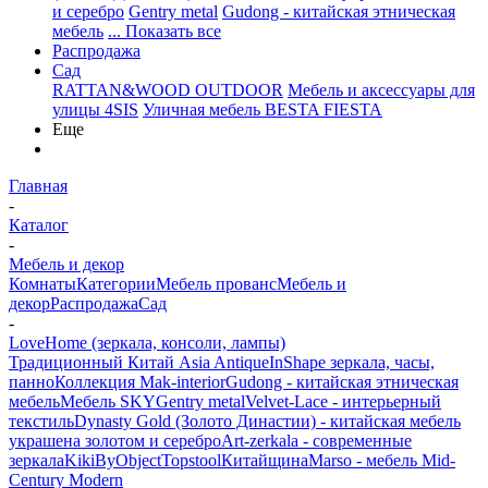
и серебро
Gentry metal
Gudong - китайская этническая
мебель
... Показать все
Распродажа
Сад
RATTAN&WOOD OUTDOOR
Мебель и аксессуары для
улицы 4SIS
Уличная мебель BESTA FIESTA
Еще
Главная
-
Каталог
-
Мебель и декор
Комнаты
Категории
Мебель прованс
Мебель и
декор
Распродажа
Сад
-
LoveHome (зеркала, консоли, лампы)
Традиционный Китай Asia Antique
InShape зеркала, часы,
панно
Коллекция Mak-interior
Gudong - китайская этническая
мебель
Мебель SKY
Gentry metal
Velvet-Lace - интерьерный
текстиль
Dynasty Gold (Золото Династии) - китайская мебель
украшена золотом и серебро
Art-zerkala - современные
зеркала
Kiki
ByObject
Topstool
Китайщина
Marso - мебель Mid-
Century Modern