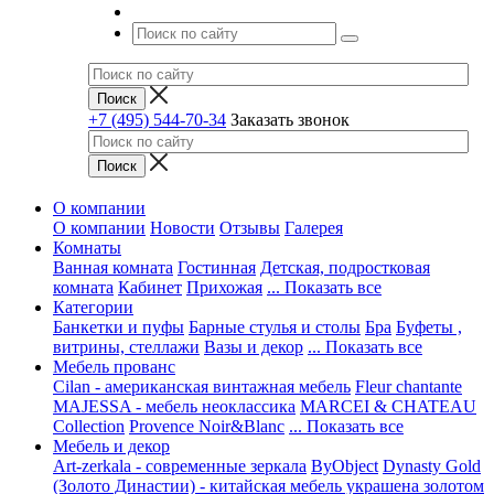
+7 (495) 544-70-34
Заказать звонок
О компании
О компании
Новости
Отзывы
Галерея
Комнаты
Ванная комната
Гостинная
Детская, подростковая
комната
Кабинет
Прихожая
... Показать все
Категории
Банкетки и пуфы
Барные стулья и столы
Бра
Буфеты ,
витрины, стеллажи
Вазы и декор
... Показать все
Мебель прованс
Cilan - американская винтажная мебель
Fleur chantante
MAJESSA - мебель неоклассика
MARCEI & CHATEAU
Collection
Provence Noir&Blanc
... Показать все
Мебель и декор
Art-zerkala - современные зеркала
ByObject
Dynasty Gold
(Золото Династии) - китайская мебель украшена золотом